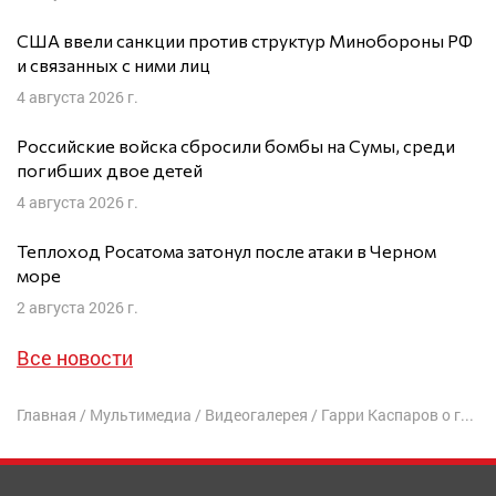
США ввели санкции против структур Минобороны РФ
и связанных с ними лиц
4 августа 2026 г.
Российские войска сбросили бомбы на Сумы, среди
погибших двое детей
4 августа 2026 г.
Теплоход Росатома затонул после атаки в Черном
море
2 августа 2026 г.
Все новости
Главная
/
Мультимедиа
/
Видеогалерея
/
Гарри Каспаров о гибели Навального: «Путин ликвидировал оппонента на глазах всего мира»