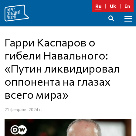
Перейти
Ru
Uk
En
к
содержимому
Осно
SEARCH
меню
Гарри Каспаров о
гибели Навального:
«Путин ликвидировал
оппонента на глазах
всего мира»
21 февраля 2024 г.