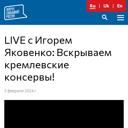
Перейти
Ru
Uk
En
к
содержимому
Осно
SEARCH
меню
LIVE с Игорем
Яковенко: Вскрываем
кремлевские
консервы!
5 февраля 2024 г.