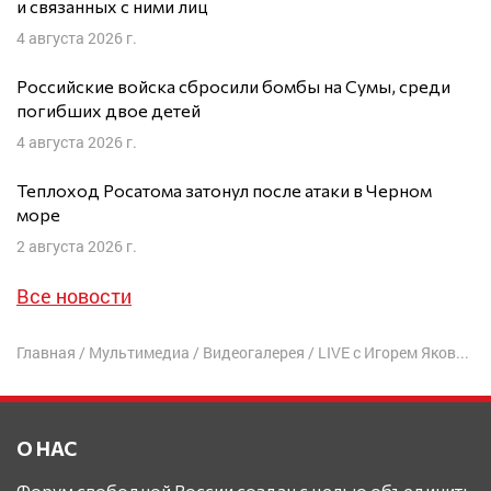
и связанных с ними лиц
4 августа 2026 г.
Российские войска сбросили бомбы на Сумы, среди
погибших двое детей
4 августа 2026 г.
Теплоход Росатома затонул после атаки в Черном
море
2 августа 2026 г.
Все новости
Главная
/
Мультимедиа
/
Видеогалерея
/
LIVE с Игорем Яковенко: Вскрываем кремлевские консервы!
О НАС
Форум свободной России создан с целью объединить