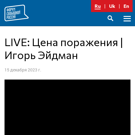
Перейти
Ru
Uk
En
к
содержимому
Осно
SEARCH
меню
LIVE: Цена поражения |
Игорь Эйдман
15 декабря 2023 г.