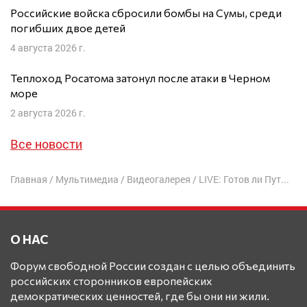
Российские войска сбросили бомбы на Сумы, среди
погибших двое детей
4 августа 2026 г.
Теплоход Росатома затонул после атаки в Черном
море
2 августа 2026 г.
Все новости
Главная
/
Мультимедиа
/
Видеогалерея
/
LIVE: Готов ли Путин остановиться? | Альфред Кох
О НАС
Форум свободной России создан с целью объединить
российских сторонников европейских
демократических ценностей, где бы они ни жили.