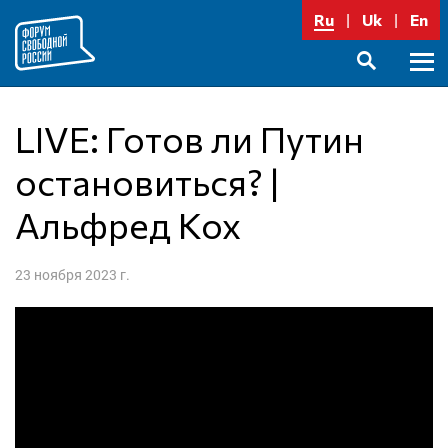
Перейти
Ru
Uk
En
к
содержимому
Осно
SEARCH
меню
LIVE: Готов ли Путин
остановиться? |
Альфред Кох
23 ноября 2023 г.