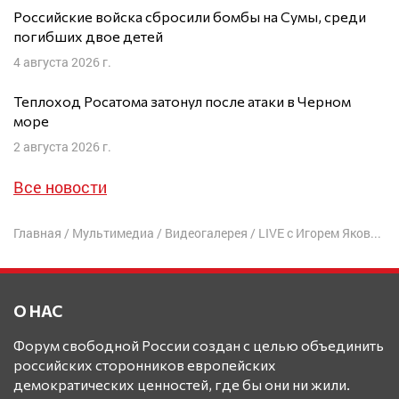
Российские войска сбросили бомбы на Сумы, среди
погибших двое детей
4 августа 2026 г.
Теплоход Росатома затонул после атаки в Черном
море
2 августа 2026 г.
Все новости
Главная
/
Мультимедиа
/
Видеогалерея
/
LIVE с Игорем Яковенко: Прямиком в Орду
О НАС
Форум свободной России создан с целью объединить
российских сторонников европейских
демократических ценностей, где бы они ни жили.