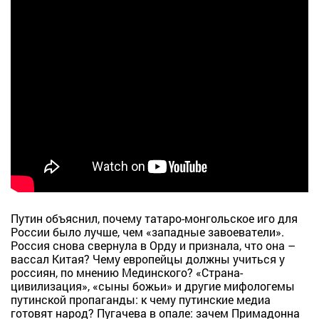
Путин объяснил, почему татаро-монгольское иго для
России было лучше, чем «западные завоеватели».
Россия снова свернула в Орду и признала, что она –
вассал Китая? Чему европейцы должны учиться у
россиян, по мнению Мединского? «Страна-
цивилизация», «сыны божьи» и другие мифологемы
путинской пропаганды: к чему путинские медиа
готовят народ? Пугачева в опале: зачем Примадонна