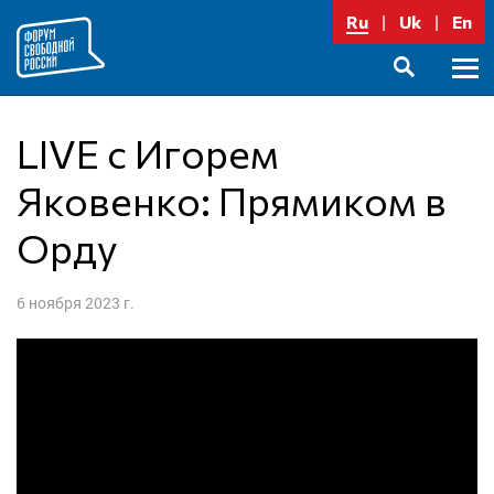
Перейти
Ru
Uk
En
к
содержимому
Осно
SEARCH
меню
LIVE с Игорем
Яковенко: Прямиком в
Орду
6 ноября 2023 г.