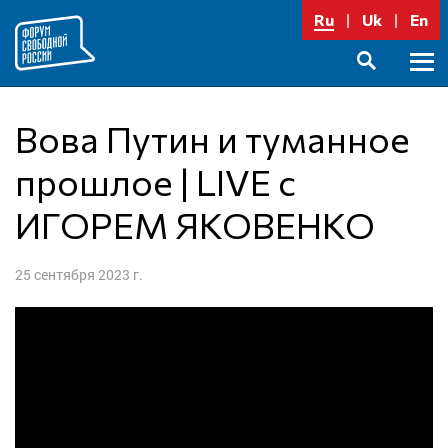
Перейти
Ru
Uk
En
к
содержимому
Осно
SEARCH
меню
Вова Путин и туманное
прошлое | LIVE c
ИГОРЕМ ЯКОВЕНКО
25 сентября 2023 г.