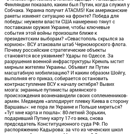
Финляндии показало, каким был Путин, когда служил у
Собчака. Украина получит ATACMS! Как американские
ракеты изменят ситуацию на фронте? Победа для
победы: неужели власти США намеренно тянут с
поставками оружия Украине, чтобы ключевые
события этой войны произошли ближе к
президентским выборам? «Севастополь скрылся за
кормою»: ВСУ атаковали штаб Черноморского флота.
Почему российские стратегические объекты
становятся все уязвимее? Удары по Одессе. За
разрушения военной инфраструктуры Кремль мстит
мирным жителям Украины. Объявит ли Путин
масштабную мобилизацию? И каким образом Шойгу,
выполняя его приказ, собирается остановить
контрнаступление ВСУ к началу октября? Вывих
мозга: экранные путинисты армянского
происхождения возненавидели своих соплеменников-
армян. Медведев «аплодирует плевку Киева в сторону
Варшавы»: не пора ли Украине и Польше мириться?
«Тут мне карта и пошла»: 80-летний Зорькин,
подаривший Путину карту 17-го века, снова
председатель Конституционного суда РФ. По
распоряжению Кадырова: за что из чеченских школ