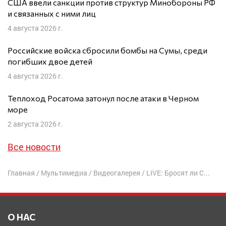
США ввели санкции против структур Минобороны РФ
и связанных с ними лиц
4 августа 2026 г.
Российские войска сбросили бомбы на Сумы, среди
погибших двое детей
4 августа 2026 г.
Теплоход Росатома затонул после атаки в Черном
море
2 августа 2026 г.
Все новости
Главная
/
Мультимедиа
/
Видеогалерея
/
LIVE: Бросят ли США Европу на съедение Путину? | Юрий Фельштинский
О НАС