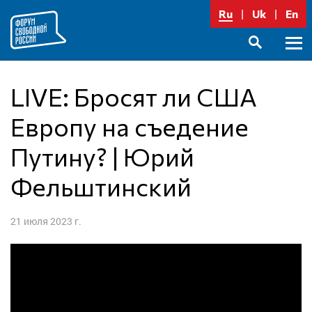
Перейти
Ru
Uk
En
к
содержимому
Осно
SEARCH
меню
LIVE: Бросят ли США
Европу на съедение
Путину? | Юрий
Фельштинский
21 июля 2023 г.