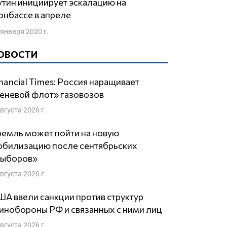
нбассе в апреле
 января 2020 г.
ОВОСТИ
nancial Times: Россия наращивает
еневой флот» газовозов
августа 2026 г.
емль может пойти на новую
обилизацию после сентябрьских
выборов»
августа 2026 г.
А ввели санкции против структур
нобороны РФ и связанных с ними лиц
августа 2026 г.