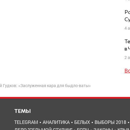
Ро
Су
4 
Те
в
2 
В
й Гудков: «Заслуженная кара для быдло-ваты»
ТЕМЫ
TELEGRAM
АНАЛИТИКА
БЕЛЫХ
ВЫБОРЫ 2018
ДЕЛО "СЕДЬМОЙ СТУДИИ"
ЕСПЧ
ЗАКОНЫ
КРЫ