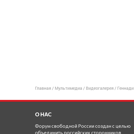
Главная
/
Мультимедиа
/
Видеогалерея
/
Геннади
О НАС
Форум свободной России создан с целью
объединить российских сторонников