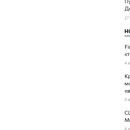
Путин инициирует эскалацию на
До
27
Н
Fi
«т
4 
Кр
м
«
4 
СШ
Ми
4 