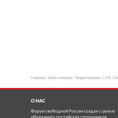
Главная
/
Мультимедиа
/
Видеогалерея
/
LIVE: С
О НАС
Форум свободной России создан с целью
объединить российских сторонников