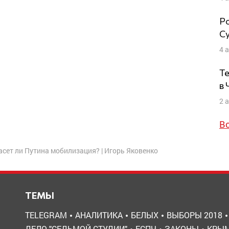
Ро
Су
4 
Те
в
2 
В
пасет ли Путина мобилизация? | Игорь Яковенко
ТЕМЫ
TELEGRAM
АНАЛИТИКА
БЕЛЫХ
ВЫБОРЫ 2018
ДЕЛО "СЕДЬМОЙ СТУДИИ"
ЕСПЧ
ЗАКОНЫ
КРЫ