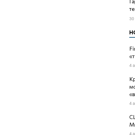
Гарри КАСПАРОВ. Кто извлек выгоду из
те
30
Н
Fi
«т
4 
Кр
м
«
4 
СШ
Ми
4 