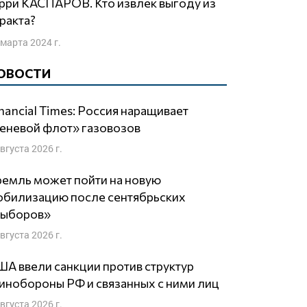
ракта?
 марта 2024 г.
ОВОСТИ
nancial Times: Россия наращивает
еневой флот» газовозов
августа 2026 г.
емль может пойти на новую
обилизацию после сентябрьских
выборов»
августа 2026 г.
А ввели санкции против структур
нобороны РФ и связанных с ними лиц
августа 2026 г.