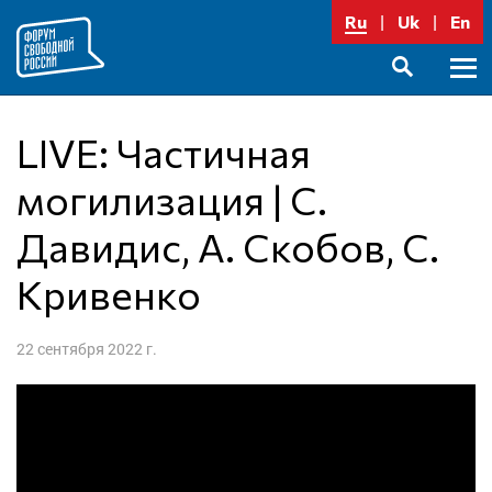
Перейти
Ru
Uk
En
к
содержимому
Осно
SEARCH
меню
LIVE: Частичная
могилизация | С.
Давидис, А. Скобов, С.
Кривенко
22 сентября 2022 г.