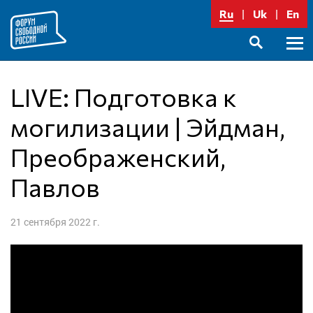
Перейти
Ru
Uk
En
к
содержимому
Осно
SEARCH
меню
LIVE: Подготовка к
могилизации | Эйдман,
Преображенский,
Павлов
21 сентября 2022 г.