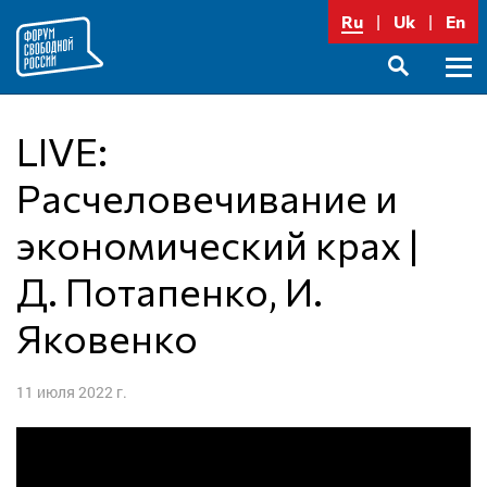
Перейти
Ru
Uk
En
к
содержимому
Осно
SEARCH
меню
LIVE:
Расчеловечивание и
экономический крах |
Д. Потапенко, И.
Яковенко
11 июля 2022 г.