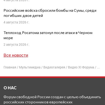
Российские войска сбросили бомбы на Сумы, среди
погибших двое детей
4 августа 2026 г.
Теплоход Росатома затонул после атаки в Черном
море
2 августа 2026 г.
Все новости
Главная
/
Мультимедиа
/
Видеогалерея
/
Видео XI Форума
/
«Все
О НАС
Форум свободной России создан с целью объединить
российских сторонников европейских