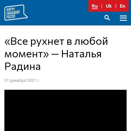
Перейти
Ru
Uk
En
к
содержимому
Осно
SEARCH
меню
«Все рухнет в любой
момент» — Наталья
Радина
21 декабря 2021 г.