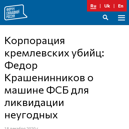
Перейти
Ru
Uk
En
к
содержимому
Осно
SEARCH
меню
Корпорация
кремлевских убийц:
Федор
Крашенинников о
машине ФСБ для
ликвидации
неугодных
18 декабря 2020 г.