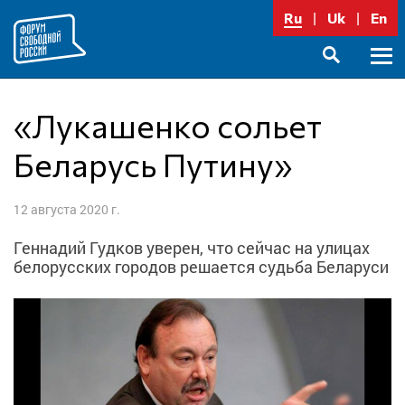
Перейти
Ru
Uk
En
к
содержимому
Осно
SEARCH
меню
«Лукашенко сольет
Беларусь Путину»
12 августа 2020 г.
Геннадий Гудков уверен, что сейчас на улицах
белорусских городов решается судьба Беларуси