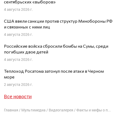
сентябрьских «выборов»
4 августа 2026 г.
США ввели санкции против структур Минобороны РФ
и связанных с ними лиц
4 августа 2026 г.
Российские войска сбросили бомбы на Сумы, среди
погибших двое детей
4 августа 2026 г.
Теплоход Росатома затонул после атаки в Черном
море
2 августа 2026 г.
Все новости
Главная
/
Мультимедиа
/
Видеогалерея
/
Факты и мифы о происхождении коронавируса. Беседа с Гарри Каспаровым