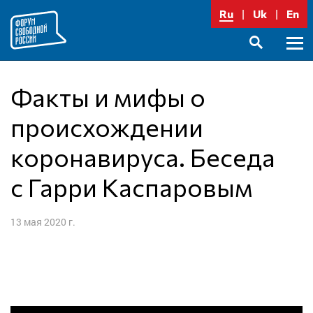
Перейти
Ru
Uk
En
к
содержимому
Осно
SEARCH
меню
Факты и мифы о
происхождении
коронавируса. Беседа
с Гарри Каспаровым
13 мая 2020 г.