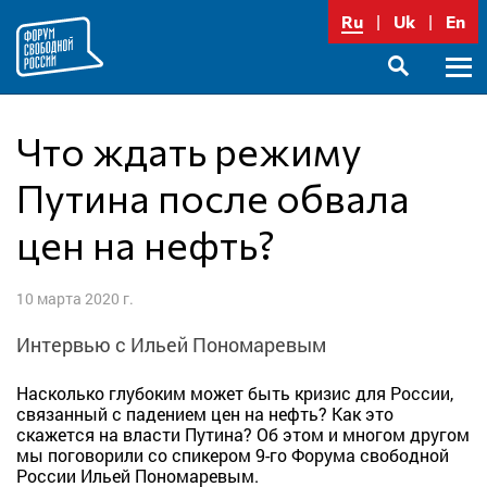
Перейти
Ru
Uk
En
к
содержимому
Осно
SEARCH
меню
Что ждать режиму
Путина после обвала
цен на нефть?
10 марта 2020 г.
Интервью с Ильей Пономаревым
Насколько глубоким может быть кризис для России,
связанный с падением цен на нефть? Как это
скажется на власти Путина? Об этом и многом другом
мы поговорили со спикером 9-го Форума свободной
России Ильей Пономаревым.