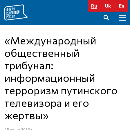
Перейти
Ru
Uk
En
к
содержимому
Осно
SEARCH
меню
«Международный
общественный
трибунал:
информационный
терроризм путинского
телевизора и его
жертвы»
25 июня 2019 г.