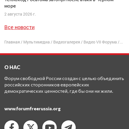
море
2 августа 2026 г.
Все новости
Главная
/
Мультимедиа
/
Видеогалерея
/
Видео VII Форума
/
«Ме
О НАС
Форум свободной России создан с целью объединить
российских сторонников европейских
демократических ценностей, где бы они ни жили.
www.forumfreerussia.org