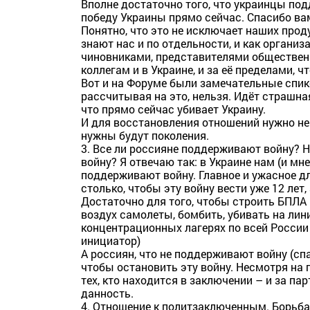
Вполне достаточно того, что украинцы по
победу Украины прямо сейчас. Спасибо вам
Понятно, что это не исключает наших прод
знают нас и по отдельности, и как органи
чиновниками, представителями обществен
коллегам и в Украине, и за её пределами, ч
Вот и на Форуме были замечательные спик
рассчитывая на это, нельзя. Идёт страшна
что прямо сейчас убивает Украину.
И для восстановления отношений нужно не
нужны будут поколения.
3. Все ли россияне поддерживают войну? Н
войну? Я отвечаю так: в Украине нам (и мн
поддерживают войну. Главное и ужасное дл
столько, чтобы эту войну вести уже 12 лет
Достаточно для того, чтобы строить БПЛА 
воздух самолеты, бомбить, убивать на лин
концентрационных лагерях по всей Росси
инициатор)
А россиян, что не поддерживают войну (спа
чтобы остановить эту войну. Несмотря на
тех, кто находится в заключении – и за па
данность.
4. Отношение к политзаключенным. Борьба