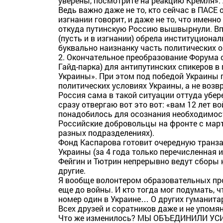
уверены, посмотрите на реакцию Кремля». 
Ведь важно даже не то, кто сейчас в ПАСЕ
изгнании говорит, и даже не то, что именно
откуда путинскую Россию вышвырнули. Вп
(пусть и в изгнании) обрела институционал
буквально наизнанку часть политических о
2. Окончательное преобразование Форума 
Гайд-парка) для антипутинских спикеров в
Украины». При этом под победой Украины
политических условиях Украины, а не возв
Россия сама в такой ситуации оттуда убер
сразу отвергаю вот это вот: «вам 12 лет 
понадобилось для осознания необходимост
Российские добровольцы на фронте с марта
разных подразделениях).
Фонд Каспарова готовит очередную транз
Украины (за 4 года только перечисленная 
Фейгин и Тютрин непрерывно ведут сборы н
другие.
Я вообще волонтером образовательных прое
еще до войны. И кто тогда мог подумать, 
номер один в Украине… О других гуманитар
Всех друзей и соратников даже и не упомян
Что же изменилось? МЫ ОБЪЕДИНИЛИ УС