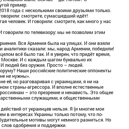
угой пример.
018 года с несколькими своими друзьями только.
говорили: смотрите, сумасшедший идёт!
я человек. И говорили: смотрите, как много у нас
И говорили по телевизору: мы не позволим этим
Армения. Вся Армения была на улицах. И они взяли
 и аналитики сказали: мы, народ Армении, победили!
целом всё было так. И я уверен, что придёт время,
 Москве. И с каждым шагом буквально их
 И людей без оружия. Просто – людей.
Форуму? Наши российские политические оппоненты
не не нужны».
вне её, но разговаривая с украинцами, я ни на
ном страны-агрессора. И вполне естественные
россиянам – это презрение и ненависть. Это общее
сударственными служащими, и общественными
действий от украинцев нельзя. Я (и многие мои
м в интересах Украины только потому, что по-
будительные мотивы могут немного разниться. Но
 слов одобрения и поддержки.