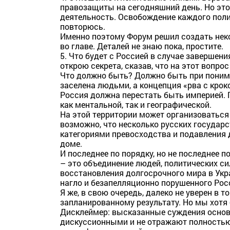
правозащиты на сегодняшний день. Но это
деятельность. Освобождение каждого поли
повторюсь.
Именно поэтому Форум решил создать нек
во главе. Деталей не знаю пока, простите.
5. Что будет с Россией в случае завершен
открою секрета, сказав, что на этот вопрос
Что должно быть? Должно быть при пониман
заселена людьми, а концепция «рва с кроко
Россия должна перестать быть империей. 
как ментальной, так и географической.
На этой территории может организоваться 
возможно, что несколько русских государс
категориями превосходства и подавления д
доме.
И последнее по порядку, но не последнее 
– это объединение людей, политических сил
восстановления долгосрочного мира в Укр
нагло и безапелляционно порушенного Рос
Я же, в свою очередь, далеко не уверен в т
запланированному результату. Но мы хот
Дисклеймер: высказанные суждения основ
дискуссионными и не отражают полность