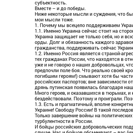
субъектность.
Вместе – и до победы.
Ниже некоторые мысли и суждения, что б
мои мысли тоже.
1. Почему мы всецело поддерживаем Украин
1.1. Именно Украина сейчас стоит на сторо
Украина защищает не только себя, но и в
орды. Долг и обязанность каждого здраво
гражданства, поддерживать сейчас Украин
1.2. Именно Россия является страной-агре
тех гражданах России, что находятся в от
уже и не говорю о наших добровольцах, чт
предпочли поле боя. Что реально своей кр
погибшим героям!) смывают хотя бы частич
российских паспортов; вне зависимости от 
дрянь путинская появилась благодаря наш
Много героев, и оказавшихся в тюрьмах, и 
бездействовали. Поэтому и проиграли. Поэ
1.3. Есть и прагматичный, вполне конкрет
Украине! Свободу России! В такой последо
Только завершение войны на политических
турбулентности в России.
И бойцы российских добровольческих подр
случае. Нас и бойцов обсмеивают – вас (и