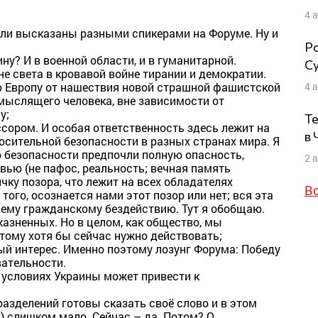
4 
ыли высказаны разными спикерами на Форуме. Ну и
Ро
у? И в военной области, и в гуманитарной.
Су
не света в кровавой войне тирании и демократии.
4 
сю Европу от нашествия новой страшной фашистской
мыслящего человека, вне зависимости от
у;
Те
ссором. И особая ответственность здесь лежит на
в
носительной безопасности в разных странах мира. Я
о безопасности предпочли полную опасность,
2 
овью (не пафос, реальность; вечная память
ку позора, что лежит на всех обладателях
В
того, осознается нами этот позор или нет; вся эта
ему гражданскому бездействию. Тут я обобщаю.
казненных. Но в целом, как общество, мы
тому хотя бы сейчас нужно действовать;
ный интерес. Именно поэтому лозунг Форума: Победу
вательности.
 условиях Украины может привести к
азделений готовы сказать своё слово и в этом
х) слишком мало. Сейчас – да. Потом? О