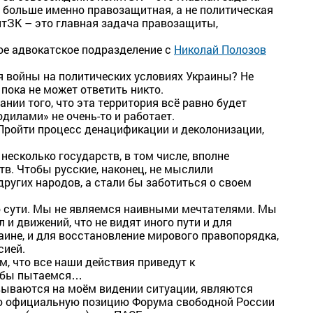
 больше именно правозащитная, а не политическая
тЗК – это главная задача правозащиты,
ое адвокатское подразделение с
Николай Полозов
ия войны на политических условиях Украины? Не
 пока не может ответить никто.
ии того, что эта территория всё равно будет
дилами» не очень-то и работает.
Пройти процесс денацификации и деколонизации,
несколько государств, в том числе, вполне
тв. Чтобы русские, наконец, не мыслили
ругих народов, а стали бы заботиться о своем
по сути. Мы не являемся наивными мечтателями. Мы
 и движений, что не видят иного пути и для
аине, и для восстановление мирового правопорядка,
сией.
ом, что все наши действия приведут к
я бы пытаемся…
ываются на моём видении ситуации, являются
ю официальную позицию Форума свободной России