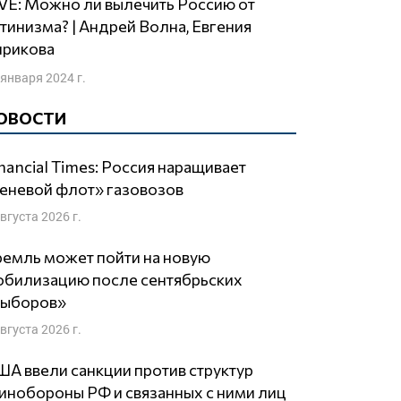
тинизма? | Андрей Волна, Евгения
ирикова
 января 2024 г.
ОВОСТИ
nancial Times: Россия наращивает
еневой флот» газовозов
августа 2026 г.
емль может пойти на новую
обилизацию после сентябрьских
выборов»
августа 2026 г.
А ввели санкции против структур
нобороны РФ и связанных с ними лиц