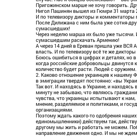
Пригожинском марше не хочу говорить. Др
Нигол Пашинян вышел из Гюмри 31 марта 2
И по телевизору дикторы и комментаторы 
После Дилижана с ним была уже сотня-друга
сумасшедших!
Через неделю марша их было уже тысячи. 
сумасшедшим раскачать Армению!
А через 14 дней в Ереван пришла уже ВСЯ 
власть. И по телевизору всё те же дикторы
Боюсь ошибиться в цифрах и деталях, но в 
когда российские добровольцы двинутся к
количество будет расти. Людей с оружием.
2. Каково отношение украинцев к нашему 
в эмиграции твердят постоянно: «вы Украи
Так вот. И находясь в Украине, и находясь 
минуту не забываю, что являюсь граждани
чувства, что украинцы испытывают к нам, 
мнение, разделяемое и политиками, и го
организациями.
Поэтому ждать какого-то одобрения наших 
единомышленники) действуем так, действуе
другому мы жить и работать не можем. По
направление движения одно. И мы не ждем