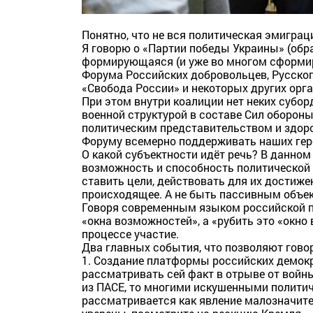
Понятно, что не вся политическая эмиграци
Я говорю о «Партии победы Украины» (обр
формирующаяся (и уже во многом сформи
Форума Российских добровольцев, Русског
«Свобода России» и некоторых других орг
При этом внутри коалиции нет неких субо
военной структурой в составе Сил оборо
политическим представительством и здор
Форуму всемерно поддерживать наших гер
О какой субъектности идёт речь? В данно
возможность и способность политической 
ставить цели, действовать для их достиже
происходящее. А не быть пассивным объе
Говоря современным языком российской п
«окна возможностей», а «рубить это «окно
процессе участие.
Два главных события, что позволяют говор
1. Создание платформы российских демокр
рассматривать сей факт в отрыве от войн
из ПАСЕ, то многими искушенными полити
рассматривается как явление малозначите