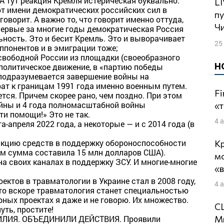
А тут реакция Кремля истерическая буквально.
LIVE: Можно ли вылечить Россию от
 от имени демократических российских сил в
пу
 говорит. А важно то, что говорит именно оттуда,
Ч
ервые за многие годы демократическая Россия
ьность. Это и бесит Кремль. Это и выворачивает
25
ппонентов и в эмиграции тоже;
свободной России из площадки (своеобразного
Н
 политическое движение, в «партию победы
 подразумевается завершение войны на
рат к границам 1991 года именно военным путем.
Fi
ется. Причем скорее рано, чем поздно. При этом
войны и 4 года полномасштабной войны
«т
и помощи!» Это не так.
4 
-апреля 2022 года, а некоторые — и с 2014 года (в
акцию средств в поддержку обороноспособности
Кр
им сумма составила 15 млн долларов США).
м
а своих каналах в поддержку ЗСУ. И многие-многие
«
ктов в травматологии в Украине стал в 2008 году,
4 
что вскоре травматология станет специальностью
ных проектах я даже и не говорю. Их множество.
СШ
уть, простите!
Ми
ИЛИЯ. ОБЪЕДИНИЛИ ДЕЙСТВИЯ. Проявили