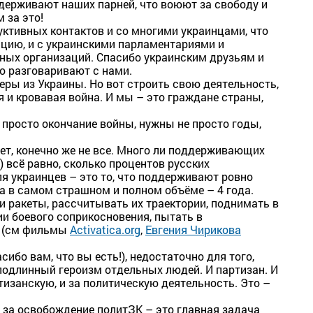
ддерживают наших парней, что воюют за свободу и
 за это!
уктивных контактов и со многими украинцами, что
зацию, и с украинскими парламентариями и
ных организаций. Спасибо украинским друзьям и
то разговаривают с нами.
еры из Украины. Но вот строить свою деятельность,
я и кровавая война. И мы – это граждане страны,
 просто окончание войны, нужны не просто годы,
ет, конечно же не все. Много ли поддерживающих
е) всё равно, сколько процентов русских
я украинцев – это то, что поддерживают ровно
, а в самом страшном и полном объёме – 4 года.
и ракеты, рассчитывать их траектории, поднимать в
ии боевого соприкосновения, пытать в
и (см фильмы
Activatica.org
,
Евгения Чирикова
сибо вам, что вы есть!), недостаточно для того,
 подлинный героизм отдельных людей. И партизан. И
ртизанскую, и за политическую деятельность. Это –
 за освобождение политЗК – это главная задача