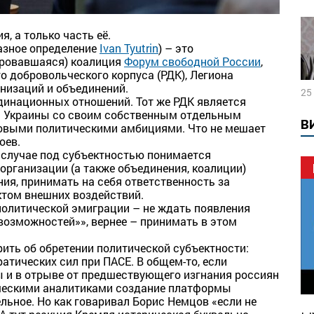
я, а только часть её.
азное определение
Ivan Tyutrin
) – это
ровавшаяся) коалиция
Форум свободной России
,
о добровольческого корпуса (РДК), Легиона
анизаций и объединений.
25
рдинационных отношений. Тот же РДК является
ны Украины со своим собственным отдельным
В
овыми политическими амбициями. Что не мешает
оев.
м случае под субъектностью понимается
организации (а также объединения, коалиции)
ния, принимать на себя ответственность за
ктом внешних воздействий.
олитической эмиграции – не ждать появления
 возможностей»», вернее – принимать в этом
ить об обретении политической субъектности:
атических сил при ПАСЕ. В общем-то, если
ы и в отрыве от предшествующего изгнания россиян
ческими аналитиками создание платформы
льное. Но как говаривал Борис Немцов «если не