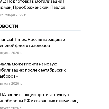
йдман, Преображенский, Павлов
 сентября 2022 г.
ОВОСТИ
nancial Times: Россия наращивает
еневой флот» газовозов
августа 2026 г.
емль может пойти на новую
обилизацию после сентябрьских
выборов»
августа 2026 г.
А ввели санкции против структур
нобороны РФ и связанных с ними лиц
августа 2026 г.