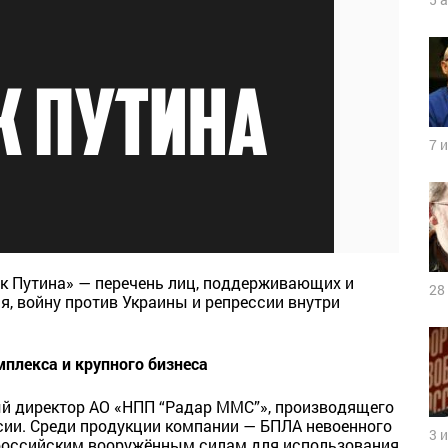
7 
к Путина» — перечень лиц, поддерживающих и
28
, войну против Украины и репрессии внутри
плекса и крупного бизнеса
й директор АО «НПП “Радар ММС”», производящего
сии. Среди продукции компании — БПЛА невоенного
3 
 российским вооружённым силам для использования