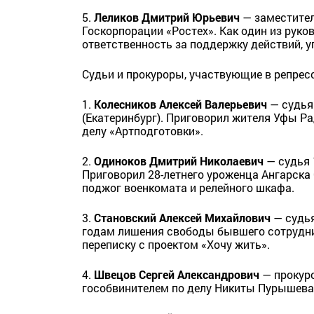
5.
Леликов Дмитрий Юрьевич
— заместител
Госкорпорации «Ростех». Как один из руко
ответственность за поддержку действий, 
Судьи и прокуроры, участвующие в репрес
1.
Колесников Алексей Валерьевич
— судья
(Екатеринбург). Приговорил жителя Уфы Р
делу «Артподготовки».
2.
Одиноков Дмитрий Николаевич
— судья 
Приговорил 28-летнего уроженца Ангарска 
поджог военкомата и релейного шкафа.
3.
Становский Алексей Михайлович
— судья
годам лишения свободы бывшего сотрудни
переписку с проектом «Хочу жить».
4.
Швецов Сергей Александрович
— прокуро
гособвинителем по делу Никиты Пурышева