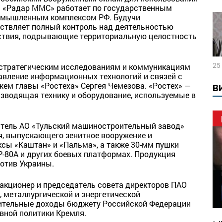
. «Радар ММС» работает по государственным
ромышленным комплексом РФ. Будучи
ствляет полный контроль над деятельностью
йствия, подрывающие территориальную целостность
25
 стратегическим исследованиям и коммуникациям
равление информационных технологий и связей с
ем главы «Ростеха» Сергея Чемезова. «Ростех» —
В
изводящая технику и оборудование, используемые в
тель АО «Тульский машиностроительный завод»
я, выпускающего зенитное вооружение и
сы «Каштан» и «Пальма», а также 30-мм пушки
Р-80А и других боевых платформах. Продукция
ротив Украины.
акционер и председатель совета директоров ПАО
, металлургической и энергетической
ительные доходы бюджету Российской Федерации
ивной политики Кремля.