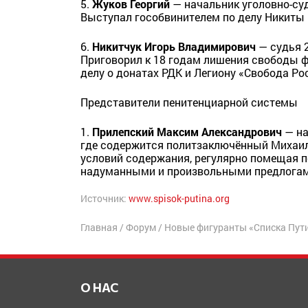
5.
Жуков Георгий
— начальник уголовно-су
Выступал гособвинителем по делу Никиты
6.
Никитчук Игорь Владимирович
— судья 2
Приговорил к 18 годам лишения свободы 
делу о донатах РДК и Легиону «Свобода Ро
Представители пенитенциарной системы
1.
Прилепский Максим Александрович
— на
где содержится политзаключённый Михаил
условий содержания, регулярно помещая 
надуманными и произвольными предлогам
Источник:
www.spisok-putina.org
Главная
/
Форум
/
Новые фигуранты «Списка Пут
О НАС