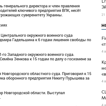
LIVE: Подготовка к могилизации |
ь генерального директора и член правления
Э
водителей ключевого предприятия ВПК, несёт
21
угрожающих суверенитету Украины.
сиях
Н
 Центрального окружного военного суда
Fi
адмира Гадельшина к 6 годам лишения свободы по
«т
4 
1-го Западного окружного военного суда.
Семёна Зенкова к 15 годам по делу о госизмене за
Кр
м
 Новгородского областного суда. Приговорил к 15
«
ка оборонного предприятия Никиту Пурышева за
4 
СШ
р Новгородской области. Выступал
.
Ми
4 