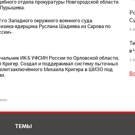
дебного отдела прокуратуры Новгородской области.
 Пурышева.
Ро
Су
-го Западного окружного военного суда.
физика-ядерщика Руслана Шадиева из Сарова по
4 
ссии».
Те
в
чальник ИК-5 УФСИН России по Орловской области,
2 
 Кригер. Создал и поддерживал систему пыточных
политзаключённого Михаила Кригера в ШИЗО под
В
и.
ина»
ТЕМЫ