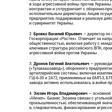
в ходе агрессивной войны против Украины
контрактам и сотрудничает с оборонно-п
исполнительным директором, Анцев осуще
предприятия, поддерживая и реализуя де
и суверенитет Украины.
2.
Бровко Василий Юрьевич
— директор по
Госкорпорации «Ростех». Отвечает за нап
общественностью, включая работу с имидж
ключевая структура российского ВПК, про
агрессивной войне против Украины.
3.
Дронов Евгений Анатольевич
— руководи
(«Туламашзавод»), оборонного предприяти
артиллерийские системы, включая комплек
ГШ-6-30 и 2А72, применяемые на БМП-3, БТ
завода активно использовалась в войне п
4.
Зюзин Игорь Владимирович
— основной 
«Мечел». Бизнес Зюзина связан с угольной
промышленностью, обеспечивающей знач
и, следовательно, финансирование агресс