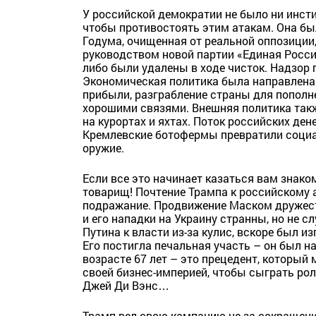
У российской демократии не было ни инст
чтобы противостоять этим атакам. Она бы
Годума, очищенная от реальной оппозиции
руководством новой партии «Единая Росси
либо были удалены в ходе чисток. Надзор 
Экономическая политика была направлена
прибыли, разграбление страны для пополн
хорошими связями. Внешняя политика такж
на курортах и яхтах. Поток российских ден
Кремлевские ботофермы превратили социал
оружие.
Если все это начинает казаться вам знак
товарищ! Почтение Трампа к российскому 
подражание. Продвижение Маском дружес
и его нападки на Украину странны, но не 
Путина к власти из-за кулис, вскоре был 
Его постигла печальная участь – он был 
возрасте 67 лет – это прецедент, который
своей бизнес-империей, чтобы сыграть рол
Джей Ди Вэнс…
Трамп вел свою кампанию не за сокращени