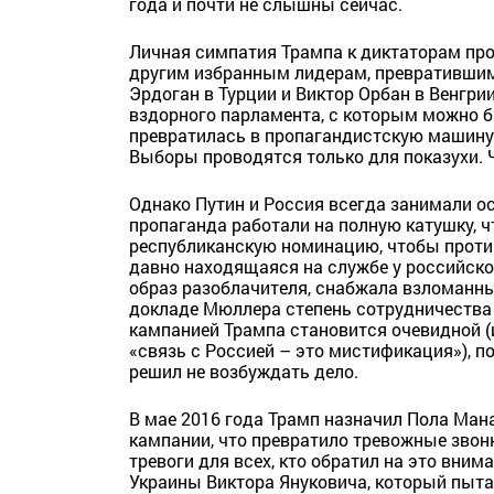
года и почти не слышны сейчас.
Личная симпатия Трампа к диктаторам про
другим избранным лидерам, превратившимс
Эрдоган в Турции и Виктор Орбан в Венгри
вздорного парламента, с которым можно б
превратилась в пропагандистскую машину.
Выборы проводятся только для показухи. 
Однако Путин и Россия всегда занимали ос
пропаганда работали на полную катушку, ч
республиканскую номинацию, чтобы противо
давно находящаяся на службе у российско
образ разоблачителя, снабжала взломанн
докладе Мюллера степень сотрудничества
кампанией Трампа становится очевидной (и
«связь с Россией – это мистификация»), 
решил не возбуждать дело.
В мае 2016 года Трамп назначил Пола Ма
кампании, что превратило тревожные звонк
тревоги для всех, кто обратил на это вни
Украины Виктора Януковича, который пыт