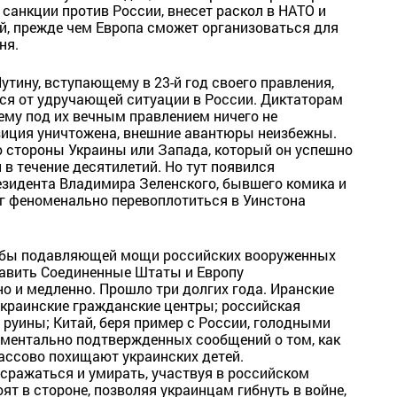
 санкции против России, внесет раскол в НАТО и
й, прежде чем Европа сможет организоваться для
ня.
Путину, вступающему в 23-й год своего правления,
ся от удручающей ситуации в России. Диктаторам
ему под их вечным правлением ничего не
озиция уничтожена, внешние авантюры неизбежны.
о стороны Украины или Запада, который он успешно
в течение десятилетий. Но тут появился
езидента Владимира Зеленского, бывшего комика и
ог феноменально перевоплотиться в Уинстона
обы подавляющей мощи российских вооруженных
тавить Соединенные Штаты и Европу
но и медленно. Прошло три долгих года. Иранские
краинские гражданские центры; российская
 руины; Китай, беря пример с России, голодными
кументально подтвержденных сообщений о том, как
ассово похищают украинских детей.
сражаться и умирать, участвуя в российском
ят в стороне, позволяя украинцам гибнуть в войне,