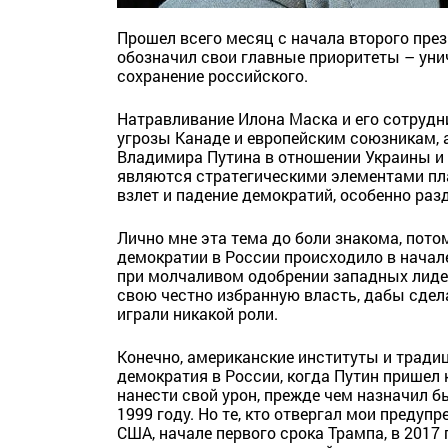
Прошел всего месяц с начала второго през
обозначил свои главные приоритеты – уни
сохранение российского.
Натравливание Илона Маска и его сотрудн
угрозы Канаде и европейским союзникам, 
Владимира Путина в отношении Украины и д
являются стратегическими элементами пл
взлет и падение демократий, особенно раз
Лично мне эта тема до боли знакома, пото
демократии в России происходило в начал
при молчаливом одобрении западных лидер
свою честно избранную власть, дабы сдел
играли никакой роли.
Конечно, американские институты и традиц
демократия в России, когда Путин пришел 
нанести свой урон, прежде чем назначил 
1999 году. Но те, кто отвергал мои предупр
США, начале первого срока Трампа, в 2017 