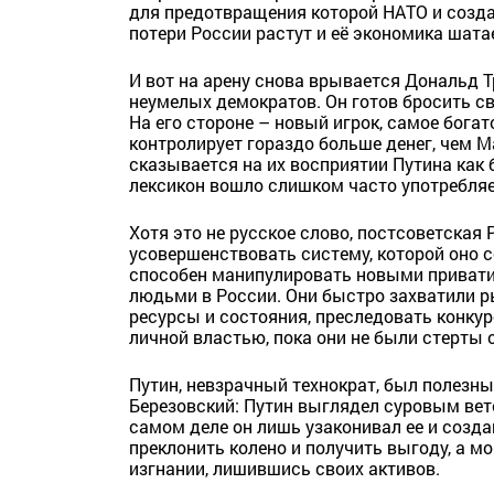
для предотвращения которой НАТО и созда
потери России растут и её экономика шата
И вот на арену снова врывается Дональд 
неумелых демократов. Он готов бросить с
На его стороне – новый игрок, самое богат
контролирует гораздо больше денег, чем Ма
сказывается на их восприятии Путина как
лексикон вошло слишком часто употребляе
Хотя это не русское слово, постсоветская
усовершенствовать систему, которой оно со
способен манипулировать новыми приват
людьми в России. Они быстро захватили р
ресурсы и состояния, преследовать конку
личной властью, пока они не были стерты 
Путин, невзрачный технократ, был полезн
Березовский: Путин выглядел суровым ве
самом деле он лишь узаконивал ее и созд
преклонить колено и получить выгоду, а м
изгнании, лишившись своих активов.