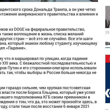
идентского срока Дональда Трампа, а он уже четко
чтожение американского правительства и влияния и
иков из DOGE на федеральное правительство,
25
а также воплощение в жизнь списка желаний
ругих стран – всё это не случайно. Все эти шаги
ана, который знаком любому студенту, изучающему
В
дел «Падение».
му что я маршировал по улицам, когда падение
е XXI века. С безжалостной последовательностью и
ов Путин и его сторонники-олигархи использовали
ать так, чтобы выборы в России больше никогда не
ии гораздо сильнее, чем хрупкая постсоветская
к власти после Бориса Ельцина, который уже успел
бывшего подполковника КГБ своим преемником в
еждения о том, что да, это может произойти здесь, в
году, стали тише после восстания 6 января 2021