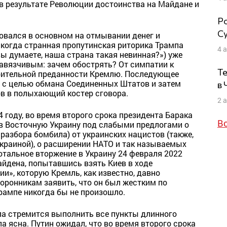
 в результате Революции достоинства на Майдане и
Ро
Су
овался в основном на отмывании денег и
 когда странная пропутинская риторика Трампа
4 
вы думаете, наша страна такая невинная?») уже
авязчивым: зачем обострять? От симпатии к
Те
рительной преданности Кремлю. Последующее
 с целью обмана Соединенных Штатов и затем
в
в в полыхающий костер сговора.
2 
4 году, во время второго срока президента Барака
В
в Восточную Украину под слабыми предлогами о
разбора бомбила) от украинских нацистов (также,
Украиной), о расширении НАТО и так называемых
отальное вторжение в Украину 24 февраля 2022
айдена, попытавшись взять Киев в ходе
и», которую Кремль, как известно, давно
торонникам заявить, что он был жестким по
рампе никогда бы не произошло.
па стремится выполнить все пункты длинного
а ясна. Путин ожидал, что во время второго срока