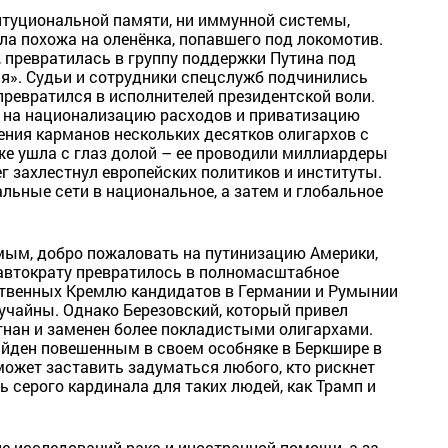
итуциональной памяти, ни иммунной системы,
ла похожа на оленёнка, попавшего под локомотив.
, превратилась в группу поддержки Путина под
я». Судьи и сотрудники спецслужб подчинились
превратился в исполнителей президентской воли.
 на национализацию расходов и приватизацию
ения карманов нескольких десятков олигархов с
е ушла с глаз долой – ее проводили миллиардеры
ег захлестнул европейских политиков и институты.
ьные сети в национальное, а затем и глобальное
омым, добро пожаловать на путинизацию Америки,
автократу превратилось в полномасштабное
твенных Кремлю кандидатов в Германии и Румынии
случайны. Однако Березовский, который привел
изгнан и заменен более покладистыми олигархами.
найден повешенным в своем особняке в Беркшире в
 может заставить задуматься любого, кто рискнет
ь серого кардинала для таких людей, как Трамп и
е исследований рака и иностранной помощи, а за