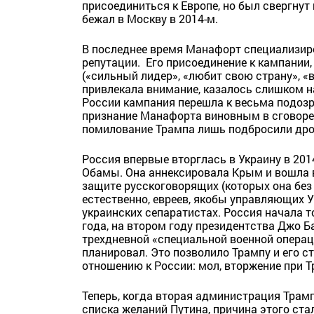
присоединиться к Европе, но был свергнут
бежал в Москву в 2014-м.
В последнее время Манафорт специализир
репутации. Его присоединение к кампании,
(«сильный лидер», «любит свою страну», «
привлекала внимание, казалось слишком н
России кампания перешла к весьма подоз
признание Манафорта виновным в сговоре
помилование Трампа лишь подбросили дро
Россия впервые вторглась в Украину в 201
Обамы. Она аннексировала Крым и вошла 
защите русскоговорящих (которых она без 
естественно, евреев, якобы управляющих 
украинских сепаратистах. Россия начала т
года, на втором году президентства Джо Б
трехдневной «специальной военной операци
планировал. Это позволило Трампу и его с
отношению к России: мол, вторжение при Т
Теперь, когда вторая администрация Трам
списка желаний Путина, причина этого стал