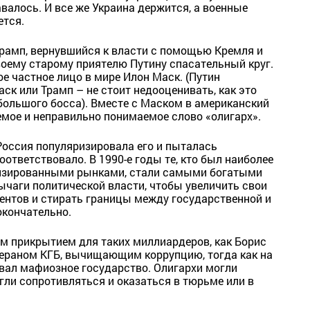
валось. И все же Украина держится, а военные
ется.
Трамп, вернувшийся к власти с помощью Кремля и
воему старому приятелю Путину спасательный круг.
ое частное лицо в мире Илон Маск. (Путин
ск или Трамп – не стоит недооценивать, как это
 большого босса). Вместе с Маском в американский
мое и неправильно понимаемое слово «олигарх».
 Россия популяризировала его и пыталась
ответствовало. В 1990-е годы те, кто был наиболее
изированными рынками, стали самыми богатыми
ычаги политической власти, чтобы увеличить свои
рентов и стирать границы между государственной и
окончательно.
ым прикрытием для таких миллиардеров, как Борис
тераном КГБ, вычищающим коррупцию, тогда как на
авал мафиозное государство. Олигархи могли
огли сопротивляться и оказаться в тюрьме или в