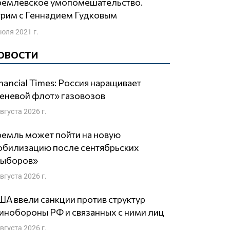
рим с Геннадием Гудковым
июля 2021 г.
ОВОСТИ
nancial Times: Россия наращивает
еневой флот» газовозов
августа 2026 г.
емль может пойти на новую
обилизацию после сентябрьских
выборов»
августа 2026 г.
А ввели санкции против структур
нобороны РФ и связанных с ними лиц
августа 2026 г.