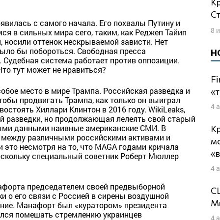
Кремлевское умопомешательство.
Ст
явилась с самого начала. Его похвалы Путину и
8 
я в сильных мира сего, таким, как Реджеп Тайип
и, носили оттенок нескрываемой зависти. Нет
ыло бы побороться. Свободная пресса
Н
 Судебная система работает против оппозиции.
Что тут может не нравиться?
Fi
обое место в мире Трампа. Российская разведка и
«т
тобы продвигать Трампа, как только он выиграл
4 
стоять Хиллари Клинтон в 2016 году. WikiLeaks,
й разведки, но продолжающая лелеять свой старый
ыми данными наивные американские СМИ. В
Кр
 между различными российскими активами и
м
 это несмотря на то, что MAGA годами кричала
«
поскольку специальный советник Роберт Мюллер
4 
нафорта председателем своей предвыборной
СШ
и о его связи с Россией в сирены воздушной
Ми
мание. Манафорт был «куратором» президента
ался помешать стремлению украинцев
4 