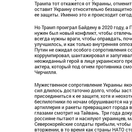
Трампа тот откажется от Украины, отменит
оставит Украину относительно беззащитно
ее защиты. Именно это и происходит сегод
Но Трамп проиграл Байдену в 2020 году, а 
нужен был новый конфликт, чтобы отвлечь
всегда нужны враги, чтобы оправдать, поч
улучшилось, и как только внутренняя опп
Путин не ожидал особого сопротивления с
коррумпировал, шантажировал и запугивал 
неожиданный герой в лице украинского пр
актера, который под огнем противника см
Черчилля.
Мужественное сопротивление Украины як
сил длилось достаточно долго, чтобы зас
присоединиться к ее защите, хотя и неохот
беспилотники по ночам обрушиваются на у
артиллерия и ракеты превращают города в
глазами смотрит на Тайвань. Три года до
россияне пытают и насилуют украинцев, м
Северокорейские солдаты прибыли, чтобы 
вторжении, в то время как страны НАТО сто