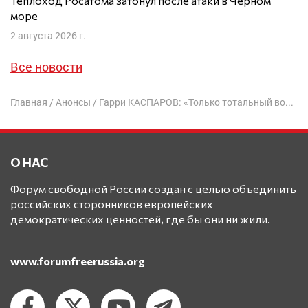
Теплоход Росатома затонул после атаки в Черном
море
2 августа 2026 г.
Все новости
Главная
/
Анонсы
/
Гарри КАСПАРОВ: «Только тотальный военный разгром дает нам шанс на то, что имперский вирус выйдет из организма России»
О НАС
Форум свободной России создан с целью объединить
российских сторонников европейских
демократических ценностей, где бы они ни жили.
www.forumfreerussia.org