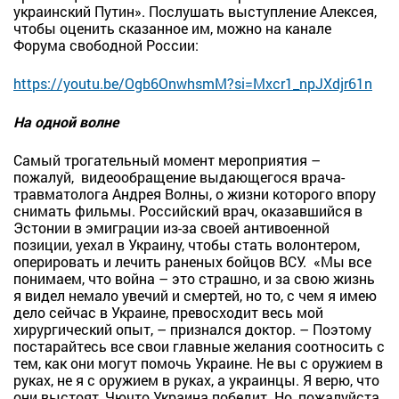
украинский Путин». Послушать выступление Алексея,
чтобы оценить сказанное им, можно на канале
Форума свободной России:
https://youtu.be/Ogb6OnwhsmM?si=Mxcr1_npJXdjr61n
На одной волне
Самый трогательный момент мероприятия –
пожалуй, видеообращение выдающегося врача-
травматолога Андрея Волны, о жизни которого впору
снимать фильмы. Российский врач, оказавшийся в
Эстонии в эмиграции из-за своей антивоенной
позиции, уехал в Украину, чтобы стать волонтером,
оперировать и лечить раненых бойцов ВСУ. «Мы все
понимаем, что война – это страшно, и за свою жизнь
я видел немало увечий и смертей, но то, с чем я имею
дело сейчас в Украине, превосходит весь мой
хирургический опыт, – признался доктор. – Поэтому
постарайтесь все свои главные желания соотносить с
тем, как они могут помочь Украине. Не вы с оружием в
руках, не я с оружием в руках, а украинцы. Я верю, что
они выстоят, Чючто Украина победит. Но, пожалуйста,