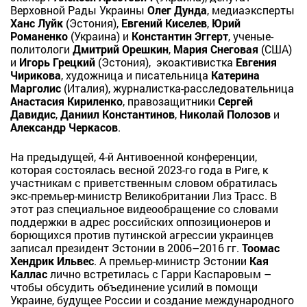
Верховной Рады Украины
Олег Дунда
, медиаэксперты
Ханс Луйк
(Эстония),
Евгений Киселев
,
Юрий
Романенко
(Украина) и
Константин Эггерт
, ученые-
политологи
Дмитрий Орешкин
,
Мария Снеговая
(США)
и
Игорь Грецкий
(Эстония), экоактивистка
Евгения
Чирикова
, художница и писательница
Катерина
Марголис
(Италия), журналистка-расследовательница
Анастасия Кириленко
, правозащитники
Сергей
Давидис
,
Даниил Константинов
,
Николай Полозов
и
Александр Черкасов
.
На предыдущей, 4-й Антивоенной конференции,
которая состоялась весной 2023-го года в Риге, к
участникам с приветственным словом обратилась
экс-премьер-министр Великобритании Лиз Трасс. В
этот раз специальное видеообращение со словами
поддержки в адрес российских оппозиционеров и
борющихся против путинской агрессии украинцев
записал президент Эстонии в 2006–2016 гг.
Тоомас
Хендрик Ильвес
. А премьер-министр Эстонии
Кая
Каллас
лично встретилась с Гарри Каспаровым –
чтобы обсудить объединение усилий в помощи
Украине, будущее России и создание международного