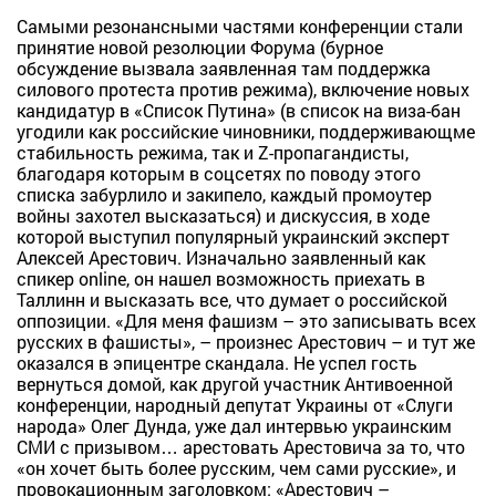
Самыми резонансными частями конференции стали
принятие новой резолюции Форума (бурное
обсуждение вызвала заявленная там поддержка
силового протеста против режима), включение новых
кандидатур в «Список Путина» (в список на виза-бан
угодили как российские чиновники, поддерживающме
стабильность режима, так и Z-пропагандисты,
благодаря которым в соцсетях по поводу этого
списка забурлило и закипело, каждый промоутер
войны захотел высказаться) и дискуссия, в ходе
которой выступил популярный украинский эксперт
Алексей Арестович. Изначально заявленный как
спикер online, он нашел возможность приехать в
Таллинн и высказать все, что думает о российской
оппозиции. «Для меня фашизм – это записывать всех
русских в фашисты», – произнес Арестович – и тут же
оказался в эпицентре скандала. Не успел гость
вернуться домой, как другой участник Антивоенной
конференции, народный депутат Украины от «Слуги
народа» Олег Дунда, уже дал интервью украинским
СМИ с призывом… арестовать Арестовича за то, что
«он хочет быть более русским, чем сами русские», и
провокационным заголовком: «Арестович –