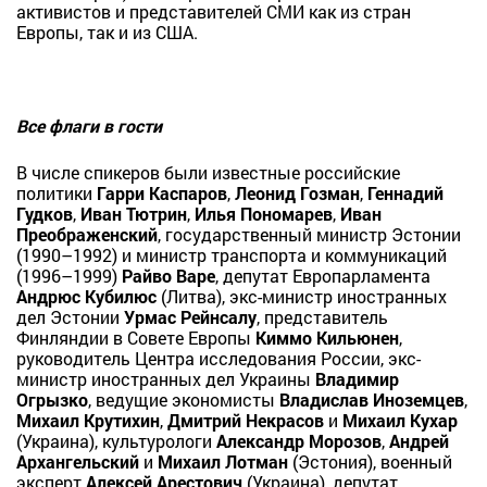
активистов и представителей СМИ как из стран
Европы, так и из США.
Все флаги в гости
В числе спикеров были известные российские
политики
Гарри Каспаров
,
Леонид Гозман
,
Геннадий
Гудков
,
Иван Тютрин
,
Илья Пономарев
,
Иван
Преображенский
, государственный министр Эстонии
(1990–1992) и министр транспорта и коммуникаций
(1996–1999)
Райво Варе
, депутат Европарламента
Андрюс Кубилюс
(Литва), экс-министр иностранных
дел Эстонии
Урмас Рейнсалу
, представитель
Финляндии в Совете Европы
Киммо Кильюнен
,
руководитель Центра исследования России, экс-
министр иностранных дел Украины
Владимир
Огрызко
, ведущие экономисты
Владислав Иноземцев
,
Михаил Крутихин
,
Дмитрий Некрасов
и
Михаил Кухар
(Украина), культурологи
Александр Морозов
,
Андрей
Архангельский
и
Михаил Лотман
(Эстония), военный
эксперт
Алексей Арестович
(Украина), депутат