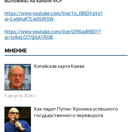
выложены на канале ФСР:
https://www.youtube.com/live/1n_tB6DYaYs?
si=LwbhuKTLreSURSW-
https://www.youtube.com/live/Gf95aj8NlDY?
si=Iz4wLCCVjjGA1RQB
МНЕНИЕ
Китайская карта Киева
5 августа 2026 г.
Как падет Путин: Хроника успешного
государственного переворота