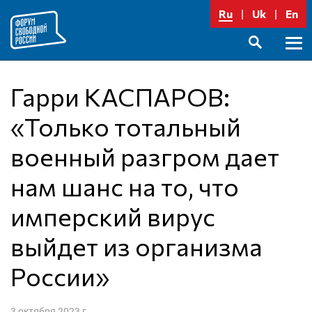
Перейти
Ru
Uk
En
к
содержимому
Осно
SEARCH
меню
Гарри КАСПАРОВ:
«Только тотальный
военный разгром дает
нам шанс на то, что
имперский вирус
выйдет из организма
России»
3 октября 2023 г.