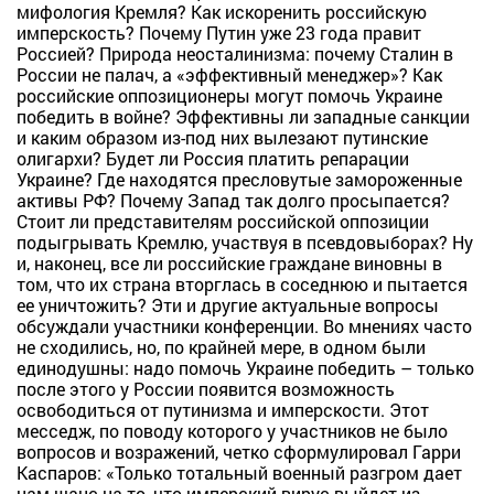
мифология Кремля? Как искоренить российскую
имперскость? Почему Путин уже 23 года правит
Россией? Природа неосталинизма: почему Сталин в
России не палач, а «эффективный менеджер»? Как
российские оппозиционеры могут помочь Украине
победить в войне? Эффективны ли западные санкции
и каким образом из-под них вылезают путинские
олигархи? Будет ли Россия платить репарации
Украине? Где находятся пресловутые замороженные
активы РФ? Почему Запад так долго просыпается?
Стоит ли представителям российской оппозиции
подыгрывать Кремлю, участвуя в псевдовыборах? Ну
и, наконец, все ли российские граждане виновны в
том, что их страна вторглась в соседнюю и пытается
ее уничтожить? Эти и другие актуальные вопросы
обсуждали участники конференции. Во мнениях часто
не сходились, но, по крайней мере, в одном были
единодушны: надо помочь Украине победить – только
после этого у России появится возможность
освободиться от путинизма и имперскости. Этот
месседж, по поводу которого у участников не было
вопросов и возражений, четко сформулировал Гарри
Каспаров: «Только тотальный военный разгром дает
нам шанс на то, что имперский вирус выйдет из