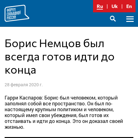
Перейти
Ru
Uk
En
к
содержимому
Осно
SEARCH
меню
Борис Немцов был
всегда готов идти до
конца
28 февраля 2020 г.
Гарри Каспаров: Борис был человеком, который
заполнял собой все пространство. Он был по-
настоящему крупным политиком и человеком,
который имел свои убеждения, был готов их
отстаивать и идти до конца. Это он доказал своей
жизнью.