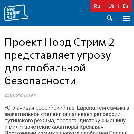
Перейти
Ru
Uk
En
к
содержимому
Осно
SEARCH
меню
Проект Норд Стрим 2
представляет угрозу
для глобальной
безопасности
20 марта 2019 г.
«Оплачивая российский газ, Европа тем самым в
значительной степени оплачивает репрессии
путинского режима, пропагандистскую машину
и милитаристские авантюры Кремля.»
Постоянный комитет Форума свободной России