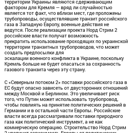
территории Украины являются сдерживающим
фактором для Кремля — вряд ли случайностью
является тот факт, что вблизи мест, где проложены
трубопроводы, осуществлявшие транзит российского
газа в Западную Европу, военные действия не
ведутся.
После
реализации проекта Норд Стрим 2
российские власти получат возможность
прекратить
использование проходящих по украинской
территории транзитных трубопроводов, что может
создать предпосылки для
эскалации военного конфликта в Украине, поскольку
Кремль больше не будет опасаться за сохранность
газового транзита через эту страну.
С «Северным потоком 2» поставки российского газа в
ЕС будут опасно зависеть от двусторонних отношений
между Москвой и Берлином. Это увеличивает риск
того, что Путин может использовать трубопровод,
чтобы повлиять на принятие политических решений в
Германии и в остальной части Европы. Российские
власти всегда рассматривали поставки природного
газа как политический инструмент, а не как
коммерческую операцию. Строительство Норд Стрим
2 увеличит зависимость Европы от политических