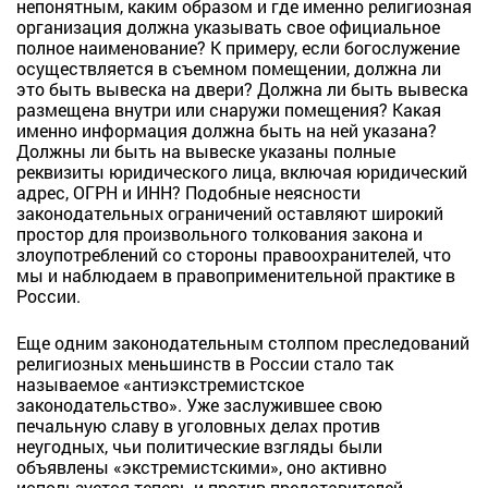
непонятным, каким образом и где именно религиозная
организация должна указывать свое официальное
полное наименование? К примеру, если богослужение
осуществляется в съемном помещении, должна ли
это быть вывеска на двери? Должна ли быть вывеска
размещена внутри или снаружи помещения? Какая
именно информация должна быть на ней указана?
Должны ли быть на вывеске указаны полные
реквизиты юридического лица, включая юридический
адрес, ОГРН и ИНН? Подобные неясности
законодательных ограничений оставляют широкий
простор для произвольного толкования закона и
злоупотреблений со стороны правоохранителей, что
мы и наблюдаем в правоприменительной практике в
России.
Еще одним законодательным столпом преследований
религиозных меньшинств в России стало так
называемое «антиэкстремистское
законодательство». Уже заслужившее свою
печальную славу в уголовных делах против
неугодных, чьи политические взгляды были
объявлены «экстремистскими», оно активно
используется теперь и против представителей