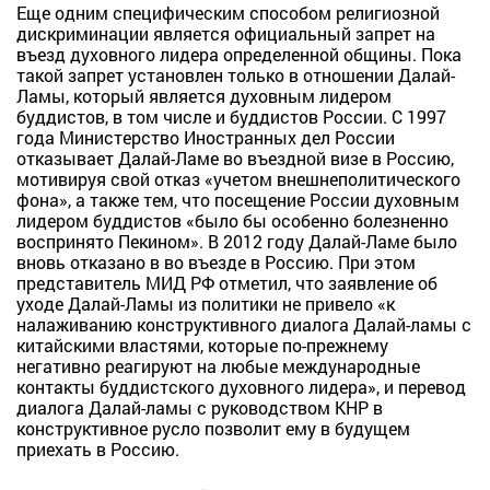
Еще одним специфическим способом религиозной
дискриминации является официальный запрет на
въезд духовного лидера определенной общины. Пока
такой запрет установлен только в отношении Далай-
Ламы, который является духовным лидером
буддистов, в том числе и буддистов России. С 1997
года Министерство Иностранных дел России
отказывает Далай-Ламе во въездной визе в Россию,
мотивируя свой отказ «учетом внешнеполитического
фона», а также тем, что посещение России духовным
лидером буддистов «было бы особенно болезненно
воспринято Пекином». В 2012 году Далай-Ламе было
вновь отказано в во въезде в Россию. При этом
представитель МИД РФ отметил, что заявление об
уходе Далай-Ламы из политики не привело «к
налаживанию конструктивного диалога Далай-ламы с
китайскими властями, которые по-прежнему
негативно реагируют на любые международные
контакты буддистского духовного лидера», и перевод
диалога Далай-ламы с руководством КНР в
конструктивное русло позволит ему в будущем
приехать в Россию.