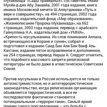
Мухаммада «Сады праведных», составитель Имам
Мухйи-д-дин Абу Закаийа, 2001 года издания, книга
имама Московской мечети Ш.Аляутдинова «Путь к
вере и совершенству», на 494 страницах, 2002 года
издания, издательский фонд «Мир образования»,
«Жизнеописание Пророка Мухаммада», на 652
страницах, 2003 года издания, перевод с арабского
Гайнуллина Н.А., издательский дом «УММА»,
«Крепость мусульманина. Из слов поминания Аллаха,
встречающихся в Коране и сунне», собрал и
подготовил к изданию Саид Бин Али Бин Вакф Аль-
Кахтани, издание пятое исправленное и дополненное,
на 254 страницах, перевод Нирши А. Следует отметить,
что подобного массового запрета религиозной
литературы не было даже в атеистическом Советском
Союзе.
Против мусульман в России используется не только
антиэкстремистское, но и антитеррористическое
законодательство, когда религиозная организация
объявляется террористической, а все ее
последователи фактически становятся
потенциальными «террористами». Самый яркий
пример такого преследования – это борьба с