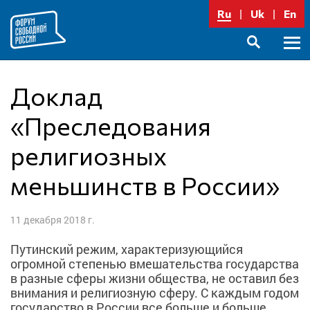
Перейти
Ru
Uk
En
к
содержимому
Осно
SEARCH
меню
Доклад
«Преследования
религиозных
меньшинств в России»
11 декабря 2018 г.
Путинский режим, характеризующийся
огромной степенью вмешательства государства
в разные сферы жизни общества, не оставил без
внимания и религиозную сферу. С каждым годом
государство в России все больше и больше