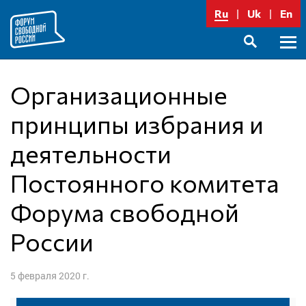
Перейти
Ru
Uk
En
к
содержимому
Осно
SEARCH
меню
Организационные
принципы избрания и
деятельности
Постоянного комитета
Форума свободной
России
5 февраля 2020 г.