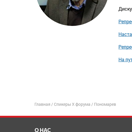
Диску
Репре
Наста
Репре
На пу
Главная
/
Спикеры X форума
/
Пономарев
О НАС