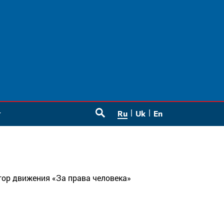
Ru
Uk
En
SEARCH
тор движения «За права человека»