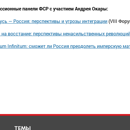
ссионные панели ФСР с участием Андрея Окары:
усь — Россия: перспективы и угрозы интеграции
(VIII Фор
 на восстание: перспективы ненасильственных революци
um Infinitum:
сможет ли Россия преодолеть имперскую ма
ТЕМЫ