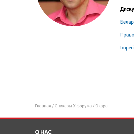
Диску
Белар
Право
Imperi
Главная
/
Спикеры X форума
/
Окара
О НАС