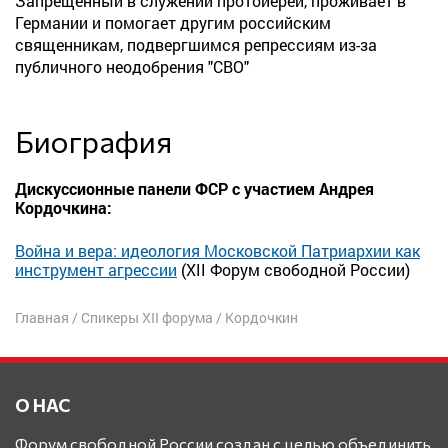
Запрещённый в служении протоиерей, проживает в
Германии и помогает другим российским
священникам, подвергшимся репрессиям из-за
публичного неодобрения "СВО"
Биография
Дискуссионные панели ФСР с участием Андрея
Кордочкина:
Война и вера: идеология Московской Патриархии как
инструмент агрессии
(XII Форум свободной России)
Главная
/
Спикеры XII форума
/
Кордочкин
О НАС
Форум свободной России создан с целью объединить