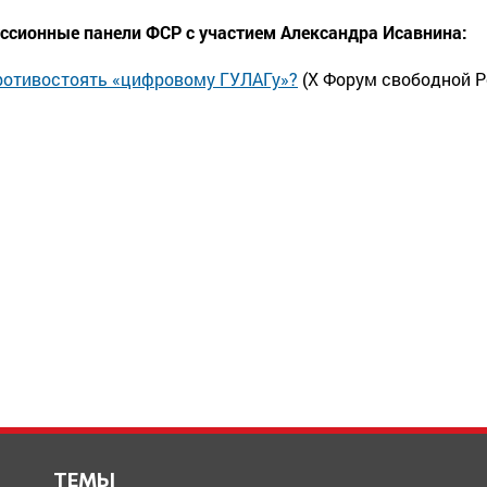
ссионные панели ФСР с участием Александра Исавнина:
ротивостоять «цифровому ГУЛАГу»?
(Х Форум свободной Р
ТЕМЫ