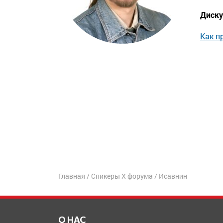
Диску
Как п
Главная
/
Спикеры X форума
/
Исавнин
О НАС