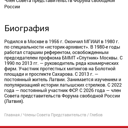
Член Совета представительств Форума свободной
России
Биография
Родился в Москве в 1956 г. Окончил МГИАИ в 1980 г.
по специальности «историк-архивист». В 1980-е годы
работал старшим референтом, освобожденным
председателем профкома БММТ «Спутник» Москвы. С
1990 по 2013 гг. — руководитель ряда коммерческих
фирм. Участник протестных митингов на Болотной
площади и проспекте Сахарова. С 2013 г. —
постоянный житель Латвии. Занимается изучением и
популяризацией истории латышских стрелков. С 2022
года — постоянный участник ФСР. С 2026 года — член
Совета представительств Форума свободной России
(Латвия).
Главная
/
Члены Совета Представительств
/
Глебов