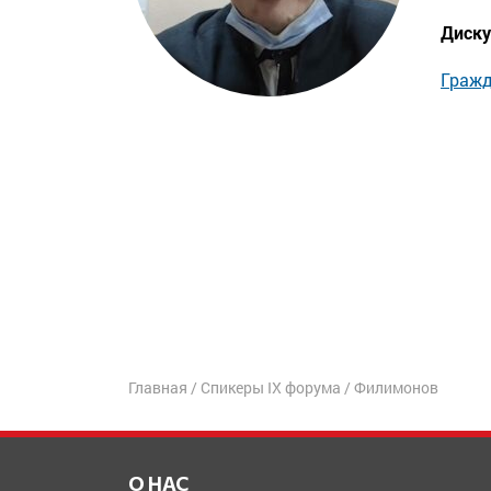
Диску
Гражд
Главная
/
Спикеры IX форума
/
Филимонов
О НАС