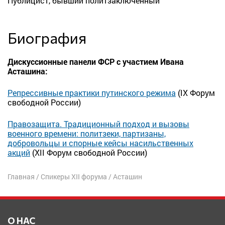
Публицист, бывший политзаключенный
Биография
Дискуссионные панели ФСР с участием Ивана
Асташина:
Репрессивные практики путинского режима
(IX Форум
свободной России)
Правозащита. Традиционный подход и вызовы
военного времени: политзеки, партизаны,
добровольцы и спорные кейсы насильственных
акций
(XII Форум свободной России)
Главная
/
Спикеры XII форума
/
Асташин
О НАС