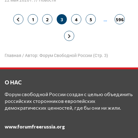
Навигация
1
2
3
4
5
…
596
по
записям
Главная
/
Автор: Форум Свободной России
(Стр. 3)
О НАС
Форум свободной России создан с целью объединить
российских сторонников европейских
демократических ценностей, где бы они ни жили.
www.forumfreerussia.org