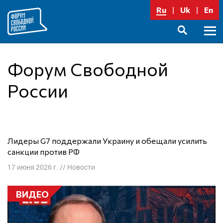
Перейти
Ru
Uk
En
к
содержимому
Осно
SEARCH
меню
Форум Свободной
России
Лидеры G7 поддержали Украину и обещали усилить
санкции против РФ
17 июня 2026 г.
//
Новости
ВИДЕО