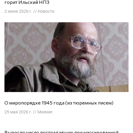
горит Ильский НПЗ
2 июня 2026 г.
//
Новости
О миропорядке 1945 года (из тюремных писем)
25 мая 2026 г.
//
Мнение
Выросло число пострадавших при массированной