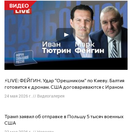
ВИДЕО
⚡️LIVE: ФЕЙГИН. Удар “Орешником” по Киеву. Балтия
готовится к дронам. США договариваются с Ираном
24 мая 2026 г.
//
Видеогалерея
Трамп заявил об отправке в Польшу 5 тысяч военных
США
22 мая 2026 г.
//
Новости