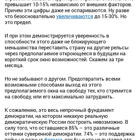
превышает 10-15% независимо от внешних факторов.
Причем эти цифры даже не оспариваются. Ну разве
что безосновательно
увеличиваются
до 15-30%. Но
это предел.
И при этом демонстрируется уверенность в
способности этого даже не блокирующего
меньшинства переставить страну на другие рельсы
через предполагаемое откроющееся в будущем на
короткий срок окно возможностей. Скажем за три
месяца.
Но не забывают о другом. Предотвратить всеми
возможными способами выход из этого
предполагаемого окна на свободу тех, кто стремится
на свободу, или его максимально затруднить.
К сожалению, это весь непрочный фундамент
демократии, на котором никакую реальную
демократическую России построить невозможно. В
силу того, что оставшиеся 85% – это различные
оттенки суверенной демократии. 74% – это поддержка
войны в разных
формах
, как бы и кто не пытался это