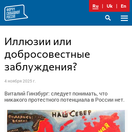
Перейти
Ru
Uk
En
к
содержимому
Осно
SEARCH
меню
Иллюзии или
добросовестные
заблуждения?
4 ноября 2025 г.
Виталий Гинзбург: следует понимать, что
никакого протестного потенциала в России нет.