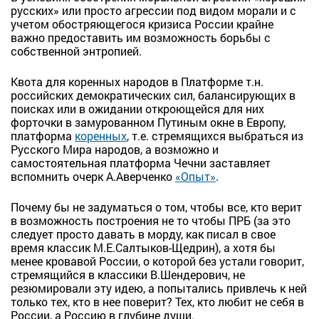
русских» или просто агрессии под видом морали и с
учетом обостряющегося кризиса России крайне
важно предоставить им возможность борьбы с
собственной энтропией.
Квота для коренных народов в Платформе т.н.
российских демократических сил, балансирующих в
поисках или в ожидании откроющейся для них
форточки в замурованном Путиным окне в Европу,
платформа
коренных
, т.е. стремящихся выбраться из
Русского Мира народов, а возможно и
самостоятельная платформа Чечни заставляет
вспомнить очерк А.Аверченко
«Опыт»
.
Почему бы не задуматься о том, чтобы все, кто верит
в возможность построения не то чтобы ПРБ (за это
следует просто давать в морду, как писал в свое
время классик М.Е.Салтыков-Щедрин), а хотя бы
менее кровавой России, о которой без устали говорит,
стремящийся в классики В.Шендерович, не
резюмировали эту идею, а попытались привлечь к ней
только тех, кто в нее поверит? Тех, кто любит не себя в
России, а Россию в глубине души.