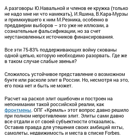
А разговоры Ю.Навальной и членов ее кружка (только
не надо мне ни что намекать), И.Яшина, В.Кара-Мурзы
и примкнувшего к ним М.Резника, особенно в
преддверии выборов – это уже не иллюзии, а
сознательные фальсификации, но за счет
неустановленных источников финансирования.
Все эти 75-83% поддерживающих войну скованы
одной цепью, которую необходимо разорвать. Где же
в таком случае слабые звенья?
Сложилось устойчивое представление о возможном
бунте или расколе элит в России. Но, несмотря на это,
его пока нет и быть не может.
Расчет на раскол элит ошибочен и построен на
непонимании такой российской реалии, как
фронтмены
. ОПГ «Кремль» этот вопрос давно решило
при полном непротивлении элит. Элиты сами давно
все отдали и от своей субъектности отказались.
Оставив правда для утешения своих амбиций яхты,
самолеты, недвижимость и места в списке Forbes.