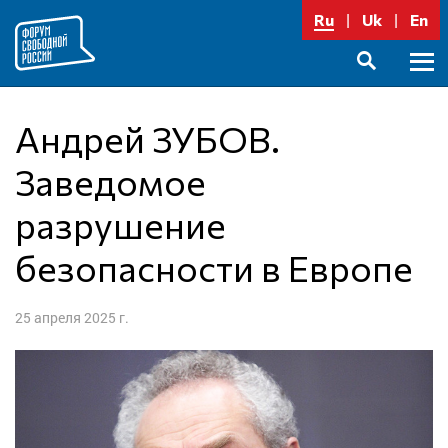
Перейти
Ru
Uk
En
к
содержимому
Осно
SEARCH
меню
Андрей ЗУБОВ.
Заведомое
разрушение
безопасности в Европе
25 апреля 2025 г.