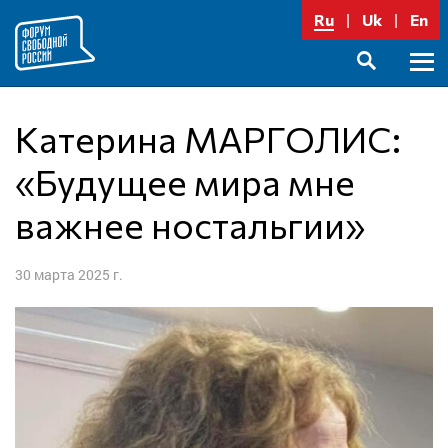
Перейти
Ru
Uk
En
к
содержимому
Осно
SEARCH
меню
Катерина МАРГОЛИС:
«Будущее мира мне
важнее ностальгии»
30 марта 2025 г.