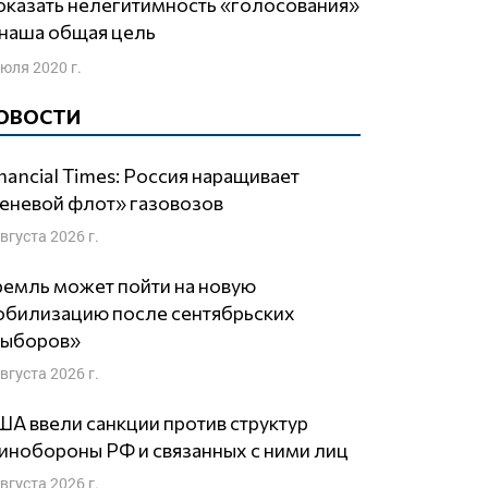
 наша общая цель
июля 2020 г.
ОВОСТИ
nancial Times: Россия наращивает
еневой флот» газовозов
августа 2026 г.
емль может пойти на новую
обилизацию после сентябрьских
выборов»
августа 2026 г.
А ввели санкции против структур
нобороны РФ и связанных с ними лиц
августа 2026 г.