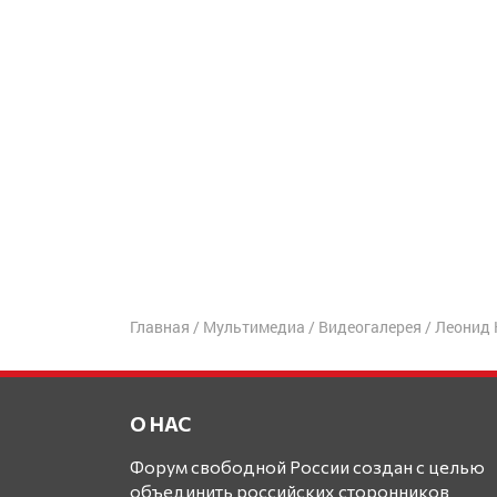
Главная
/
Мультимедиа
/
Видеогалерея
/
Леонид 
О НАС
Форум свободной России создан с целью
объединить российских сторонников