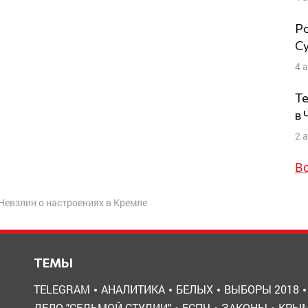
Ро
Су
4 
Те
в
2 
В
Невзлин о настроениях в Кремле
ТЕМЫ
TELEGRAM
АНАЛИТИКА
БЕЛЫХ
ВЫБОРЫ 2018
ДЕЛО "СЕДЬМОЙ СТУДИИ"
ЕСПЧ
ЗАКОНЫ
КРЫ