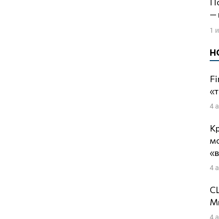
Показать нелегитимность «голосования»
—
1 
Н
Fi
«т
4 
Кр
м
«
4 
СШ
Ми
4 