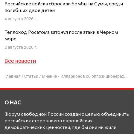
Российские войска сбросили бомбы на Сумы, среди
погибших двое детей
4 августа 2026 г.
Теплоход Росатома затонул после атаки в Черном
море
2 августа 2026 г.
Все новости
Главная
/
Статьи
/
Мнение
/
Илларионов об оппозиционерах РФ, которые не хотят возвращать Крым: Просто мама с папой их плохо воспитали
О НАС
Форум свободной России создан с целью объединить
российских сторонников европейских
демократических ценностей, где бы они ни жили.