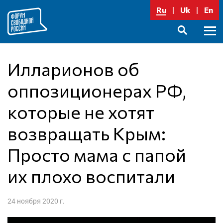
Перейти
Ru
Uk
En
к
содержимому
Осно
SEARCH
меню
Илларионов об
оппозиционерах РФ,
которые не хотят
возвращать Крым:
Просто мама с папой
их плохо воспитали
24 ноября 2020 г.