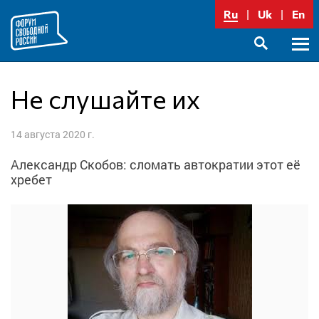
Перейти
Ru
Uk
En
к
содержимому
Осно
SEARCH
меню
Не слушайте их
14 августа 2020 г.
Александр Скобов: сломать автократии этот её
хребет