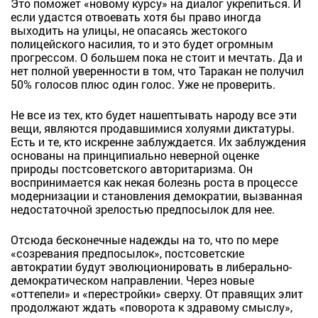
Это поможет «новому курсу» на диалог укрепиться. И
если удастся отвоевать хотя бы право иногда
выходить на улицы, не опасаясь жестокого
полицейского насилия, то и это будет огромным
прогрессом. О большем пока не стоит и мечтать. Да и
нет полной уверенности в том, что Таракан не получил
50% голосов плюс один голос. Уже не проверить.
Не все из тех, кто будет нашептывать народу все эти
вещи, являются продавшимися холуями диктатуры.
Есть и те, кто искренне заблуждается. Их заблуждения
основаны на принципиально неверной оценке
природы постсоветского авторитаризма. Он
воспринимается как некая болезнь роста в процессе
модернизации и становления демократии, вызванная
недостаточной зрелостью предпосылок для нее.
Отсюда бесконечные надежды на то, что по мере
«созревания предпосылок», постсоветские
автократии будут эволюционировать в либерально-
демократическом направлении. Через новые
«оттепели» и «перестройки» сверху. От правящих элит
продолжают ждать «поворота к здравому смыслу»,