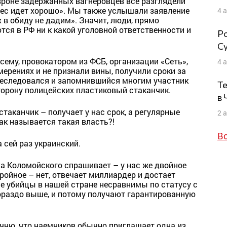
евроне задержанных вагнеровцев все разглядели
знес идет хорошо». Мы также услышали заявление
4 
в обиду не дадим». Значит, люди, прямо
ся в РФ ни к какой уголовной ответственности и
Ро
Су
сему, провокатором из ФСБ, организации «Сеть»,
4 
мерениях и не признали вины, получили сроки за
реследовался и запомнившийся многим участник
Те
торону полицейских пластиковый стаканчик.
в
таканчик – получает у нас срок, а регулярные
2 
ак называется такая власть?!
В
а сей раз украинский.
ха Коломойского спрашивает – у нас же двойное
ройное – нет, отвечает миллиардер и достает
е убийцы в нашей стране несравнимы по статусу с
ораздо выше, и потому получают гарантированную
точню, что наемников обычно приглашает одна из