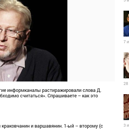
7 
28
угие информканалы растиражировали слова Д.
бходимо считаться». Спрашиваете – как это
3 
 краковчанин и варшавянин. 1-ый – второму (с