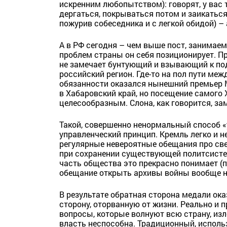
искренним любопытством): говорят, у вас 
дергаться, покрываться потом и заикаться
пожурив собеседника и с легкой обидой) – 
А в РФ сегодня – чем выше пост, занимае
проблем страны он себя позиционирует. Пр
не замечает бунтующий и взывающий к по
российский регион. Где-то на пол пути м
обязанности оказался нынешний премьер 
в Хабаровский край, но посещение самого 
целесообразным. Слона, как говорится, з
Такой, совершенно ненормальный способ «
управленческий принцип. Кремль легко и не
регулярные невероятные обещания про све
при сохранении существующей политсистем
часть общества это прекрасно понимает (
обещание открыть архивы войны вообще н
В результате обратная сторона медали ок
сторону, оторванную от жизни. Реально и 
вопросы, которые волнуют всю страну, из
власть неспособна. Традиционный, исполь