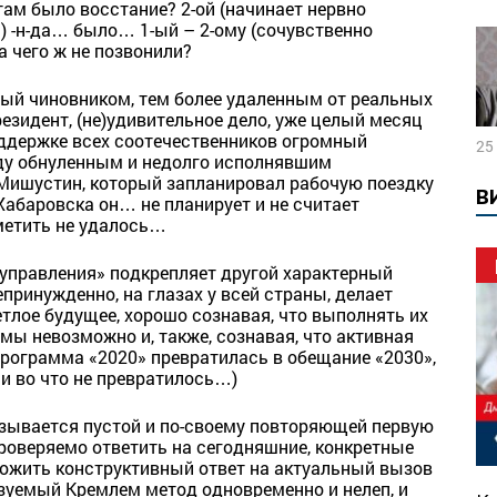
там было восстание? 2-ой (начинает нервно
) -н-да… было… 1-ый – 2-ому (сочувственно
а чего ж не позвонили?
мый чиновником, тем более удаленным от реальных
езидент, (не)удивительное дело, уже целый месяц
ддержке всех соотечественников огромный
25
ежду обнуленным и недолго исполнявшим
Мишустин, который запланировал рабочую поездку
В
Хабаровска он… не планирует и не считает
аметить не удалось…
управления» подкрепляет другой характерный
принужденно, на глазах у всей страны, делает
тлое будущее, хорошо сознавая, что выполнять их
ы невозможно и, также, сознавая, что активная
программа «2020» превратилась в обещание «2030»,
и во что не превратилось…)
азывается пустой и по-своему повторяющей первую
проверяемо ответить на сегодняшние, конкретные
ложить конструктивный ответ на актуальный вызов
зуемый Кремлем метод одновременно и нелеп, и