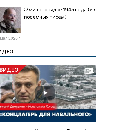
О миропорядке 1945 года (из
тюремных писем)
 мая 2026 г.
ИДЕО
ВИДЕО