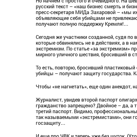
Но начнем с простого и очевидного. На ш
русский текст – «наш бизнес смерть и би
пресс-секретаря МИДа Захаровой – «мы их 
объявляющие себя убийцами не привлекают
получают полную поддержку Кремля!…
Сегодня же участники созданной, судя по в
которые обвинялись не в действиях, а в на
экстремизм. По статье «за экстремизм» п
мирного уличного шествия, бросивший в с
То есть, повторю, бросивший пластиковый с
убийцы – получают защиту государства. К
Чтобы «не нагнетать», еще один анекдот, н
Журналист, увидев второй паспорт олигар
гражданство запрещено? Двойное – да, а т
третий паспорт. Видимо, профессиональны
так называемыми «экстремистами», они г
госзащиту…
И еще про ЧВК и теперь уже без шуток. (У