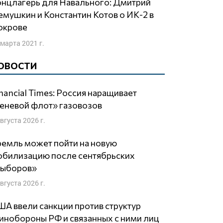
мушкин и Константин Котов о ИК-2 в
окрове
 марта 2021 г.
ОВОСТИ
nancial Times: Россия наращивает
еневой флот» газовозов
августа 2026 г.
емль может пойти на новую
обилизацию после сентябрьских
выборов»
августа 2026 г.
А ввели санкции против структур
нобороны РФ и связанных с ними лиц