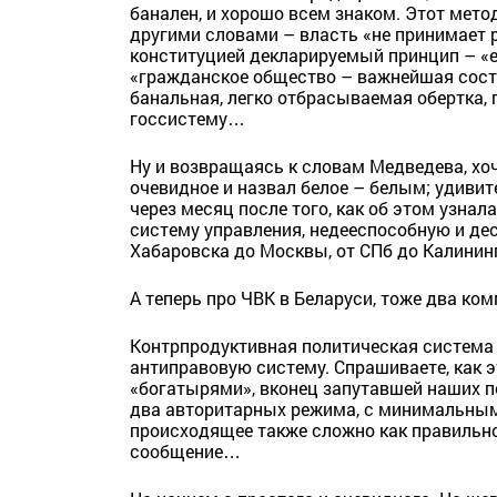
банален, и хорошо всем знаком. Этот метод
другими словами – власть «не принимает 
конституцией декларируемый принцип – «е
«гражданское общество – важнейшая сос
банальная, легко отбрасываемая обертка
госсистему…
Ну и возвращаясь к словам Медведева, хоч
очевидное и назвал белое – белым; удивите
через месяц после того, как об этом узна
систему управления, недееспособную и де
Хабаровска до Москвы, от СПб до Калини
А теперь про ЧВК в Беларуси, тоже два ко
Контрпродуктивная политическая система 
антиправовую систему. Спрашиваете, как э
«богатырями», вконец запутавшей наших п
два авторитарных режима, с минимальным
происходящее также сложно как правиль
сообщение…