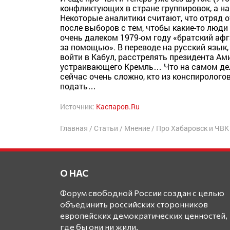
конфликтующих в стране группировок, а на
Некоторые аналитики считают, что отряд 
после выборов с тем, чтобы какие-то люд
очень далеком 1979-ом году «братский афг
за помощью». В переводе на русский язык,
войти в Кабул, расстрелять президента Ам
устраивающего Кремль… Что на самом дел
сейчас очень сложно, кто из конспирологов
подать…
Источник:
Каспаров.Ru
Главная
/
Статьи
/
Мнение
/
Про Хабаровск и ЧВК
О НАС
Форум свободной России создан с целью
объединить российских сторонников
европейских демократических ценностей,
где бы они ни жили.