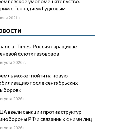
рим с Геннадием Гудковым
июля 2021 г.
ОВОСТИ
nancial Times: Россия наращивает
еневой флот» газовозов
августа 2026 г.
емль может пойти на новую
обилизацию после сентябрьских
выборов»
августа 2026 г.
А ввели санкции против структур
нобороны РФ и связанных с ними лиц
августа 2026 г.