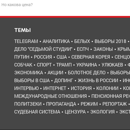
 Но какова цена?
ТЕМЫ
TELEGRAM
АНАЛИТИКА
БЕЛЫХ
ВЫБОРЫ 2018
ДЕЛО "СЕДЬМОЙ СТУДИИ"
ЕСПЧ
ЗАКОНЫ
КРЫ
ПУТИН
РОССИЯ
США
СЕВЕРНАЯ КОРЕЯ
СЕНЦО
СОБЧАК
СПОРТ
ТРАМП
УКРАИНА
УЛЮКАЕВ
ЭКОНОМИКА
АКЦИИ
БОЛОТНОЕ ДЕЛО
ВЫБОР
ВЫБОРЫ В США
ДОПИНГ
ЖИЗНЬ В РОССИИ
ИН
ИНТЕРВЬЮ
ИНТЕРНЕТ
ИСТОРИЯ
КОЛОНИИ
КО
МЕЖДУНАРОДНЫЕ ОТНОШЕНИЯ
ПЕНСИОННАЯ Р
ПОЛИТЗЕКИ
ПРОПАГАНДА
РЕЖИМ
РЕПОРТАЖ
СУДЕБНАЯ СИСТЕМА
ЦЕНЗУРА
ЭКОЛОГИЯ
ЭКС