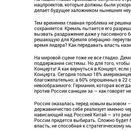
нацпроектов, которые должны были ускорит
делает будущее заложником нынешних неу
Тем временем главная проблема не решен
сохраняется. Кремль пытается его разреша
вызвать раздражение даже у пассивного б
решающую для Кремля операцию- переутве
время лидера? Как передавать власть наз
На мировой сцене тоже не все гладко. Де
поддержания системы. Но для того, чтобы
Концерта! А как вернуться в Концерт, есл
Концерта. Сегодня только 18% американце
благожелательно; а 60% опрошенных в 22 с
невообразимого: Германия, которая всегда
против России санкции за — как говорят н
Россия оказалась перед новым вызовом – 
державничество себя реализует именно че
нависающий над Россией Китай — это реал
России придется выбирать. Сложно будет 
власть, не способная к стратегическому 