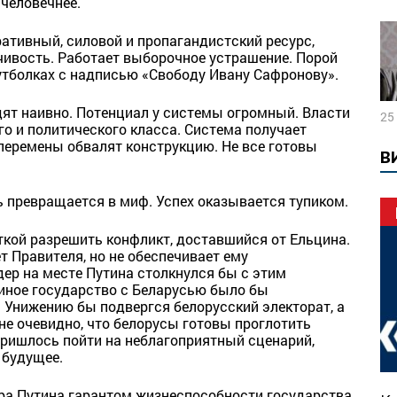
человечнее.
тивный, силовой и пропагандистский ресурс,
чивость. Работает выборочное устрашение. Порой
утболках с надписью «Свободу Ивану Сафронову».
ят наивно. Потенциал у системы огромный. Власти
25
о и политического класса. Система получает
 перемены обвалят конструкцию. Не все готовы
В
ть превращается в миф. Успех оказывается тупиком.
кой разрешить конфликт, доставшийся от Ельцина.
т Правителя, но не обеспечивает ему
ер на месте Путина столкнулся бы с этим
диное государство с Беларусью было бы
Унижению бы подвергся белорусский электорат, а
 не очевидно, что белорусы готовы проглотить
пришлось пойти на неблагоприятный сценарий,
 будущее.
ра Путина гарантом жизнеспособности государства