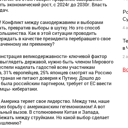
ь экономический рост, с 2024г до 2030г. Власть
дач.
Ро
Су
а! Конфликт между самодержавием и выборами
ть, превратив выборы в шутку. Но это способ
4 
ольшинства. Как в этой ситуации проводить
рждать в качестве президента перебравшего свое
Те
наченному им преемнику?
в
монстрация великодержавности- ключевой фактор
2 
 выглядеть державой, нужно быть членом Мирового
и успели наделать гадостей всем участникам
В
в, 31% европейцев, 25% японцев смотрят на Россию
транах не питают доверия к Путину. Дошло до
 была российским партнером, требует от ЕС ввести
емцы- кибератаки.
Америка теряет свое лидерство. Между тем, наше
рез борьбу с американским гегемонизмом! А вот
ьный вызов. В столкновении Китая и Запада,
бежать между струйками. Но какой выбор сделает
мышлению?