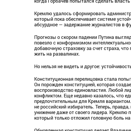
когда Горбачев попытался сделать власть 
Кремлю удалось сформировать администра
который пока обеспечивает системе устой
абсурдное — задержание журналистов в ф
Прогнозы о скором падении Путина выгляд
повезло с конформизмом интеллектуальног
добавочную страховку за счет страха, что
жить на развалинах.
Но нельзя не видеть и другое: устойчивос
Конституционная перелицовка стала попыт
Он порожден конституцией, которая создае
воспроизводство единовластия. Любой лид
конфликтом. Еще недавно казалось, что е
предпочтительным для Кремля вариантом. 
не российский избиратель. Теперь, правда,
унижение даже от своего лидера. Кремлю 
который только отложил головную боль на
Обновленная конституция делает Владими