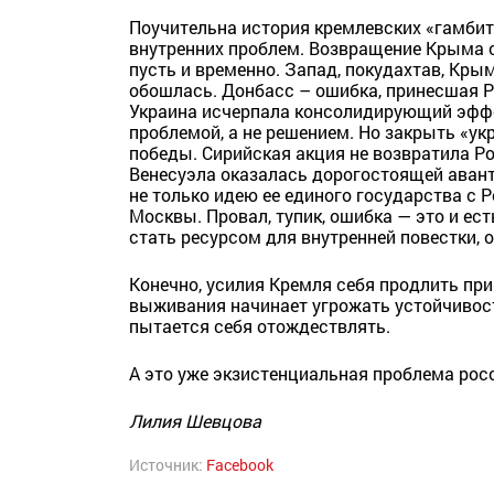
Поучительна история кремлевских «гамбит
внутренних проблем. Возвращение Крыма ср
пусть и временно. Запад, покудахтав, Кры
обошлась. Донбасс – ошибка, принесшая 
Украина исчерпала консолидирующий эффек
проблемой, а не решением. Но закрыть «ук
победы. Сирийская акция не возвратила Р
Венесуэла оказалась дорогостоящей аван
не только идею ее единого государства с 
Москвы. Провал, тупик, ошибка — это и ес
стать ресурсом для внутренней повестки, 
Конечно, усилия Кремля себя продлить при
выживания начинает угрожать устойчивост
пытается себя отождествлять.
А это уже экзистенциальная проблема рос
Лилия Шевцова
Источник:
Facebook