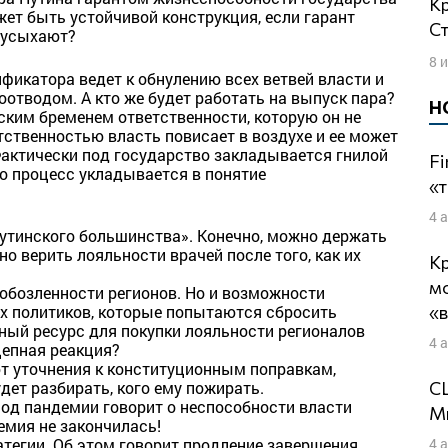
Кремлевское умопомешательство.
ет быть устойчивой конструкция, если гарант
Ст
ы усыхают?
8 
фикатора ведет к обнулению всех ветвей власти и
оотводом. А кто же будет работать на выпуск пара?
Н
ским бременем ответственности, которую он не
ственностью власть повисает в воздухе и ее может
актически под государство закладывается гнилой
Fi
Но процесс укладывается в понятие
«т
4 
утинского большинства». Конечно, можно держать
о верить лояльности врачей после того, как их
Кр
м
 обозленности регионов. Но и возможности
«
х политиков, которые попытаются сбросить
ьный ресурс для покупки лояльности регионалов
4 
цепная реакция?
т уточнения к конституционным поправкам,
СШ
дет разбирать, кого ему пожирать.
иод пандемии говорит о неспособности власти
Ми
емия не закончилась!
4 
атегии. Об этом говорит продление завершения