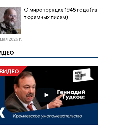
О миропорядке 1945 года (из
тюремных писем)
 мая 2026 г.
ИДЕО
ВИДЕО