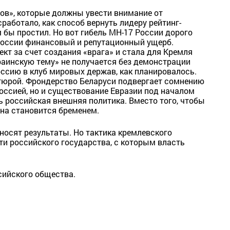
ов», которые должны увести внимание от
аботало, как способ вернуть лидеру рейтинг-
м бы простил. Но вот гибель MH-17 России дорого
России финансовый и репутационный ущерб.
т за счет создания «врага» и стала для Кремля
раинскую тему» не получается без демонстрации
оссию в клуб мировых держав, как планировалось.
тюрой. Фрондерство Беларуси подвергает сомнению
Россией, но и существование Евразии под началом
ть российская внешняя политика. Вместо того, чтобы
она становится бременем.
носят результаты. Но тактика кремлевского
и российского государства, с которым власть
сийского общества.