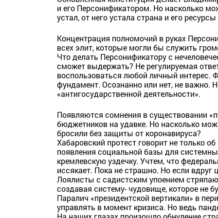
и его Персонификатором. Но насколько мож
устал, от него устала страна и его ресурс
Концентрация полномочий в руках Персони
всех элит, которые могли бы служить гром
Что делать Персонификатору с нечеловече
сможет выдержать? Не регулируемая ответ
воспользоваться любой личный интерес. Ф
фундамент. Осознанно или нет, не важно. 
«антигосударственной деятельности».
Появляются сомнения в существовании «п
бюджетников на удавке. Но насколько можн
бросили без защиты от коронавируса?
Хабаровский протест говорит не только об
появления социальной базы для системны
кремлевскую уздечку. Учтем, что федерал
иссякает. Пока не страшно. Но если вдруг 
Лоялисты с садистским упоением стряпаю
создавая систему- чудовище, которое не бу
Паралич «президентской вертикали» в пер
управлять в момент кризиса. Но ведь панд
На наших глазах произошло обнуление стр