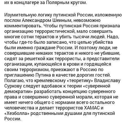
их в концлагере за Полярным кругом.
Изумительную логику путинской России, изложенную
послом Александром Шеиным, невозможно
комментировать. Чтобы путинская Россия признала
организацию террористической, мало совершить
многие сотни терактов и убить тысячи людей. Надо,
чтобы где-то было записано, что целью убийства
были именно граждане России. И поэтому люди, не
совершившие никаких терактов и никого не убившие,
сидят за решеткой как террористы, а представители
организации, купающейся в крови и гордящейся
своим терроризмом, приезжают в Россию по
приглашению Путина в качестве дорогих гостей.
Полагаю, что кремлевскому «теоретику» Владиславу
Суркову следует вдобавок к теории «суверенной
демократии» разработать концепцию суверенного
права и совершенно суверенной морали, которая не
имеет ничего общего с нормами всего остального
человечества и делает террористов ХАМАС и
«Хезболла» родственными душами для путинской
России.