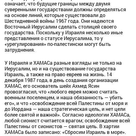
означает, что будущие границы между двумя
суверенными государствами должны определяться
на основе линий, которые существовали до
Шестидневной войны 1967 года. Они надеются
Восточный Иерусалим сделать столицей своего
государства. Поскольку у Израиля несколько иные
представления о статусе Иерусалима, то у
«урегулирования» по-палестински могут быть
затруднения.
У Израиля и ХАМАСа разные взгляды не только на
Иерусалим, но и на существование государства
Израиль, а также на право евреев на жизнь. 14
декабря 1987 года, в день создания организации
ХАМАС, его основатель шейх Ахмед Ясин
провозгласил, что «любого еврея можно считать
военным поселенцем, и наша обязанность — убить
его», и что «освобождение всей Палестины от моря и
до Иордана — наша стратегическая цель, и нет цели
более святой и важной». Согласно идеологии ХАМАСа,
любой сионист считается врагом; освобождение всей
Палестины от сионистов — святая цель. В хартии
ХАМАСа было записано: «Сбросим Израиль в море».