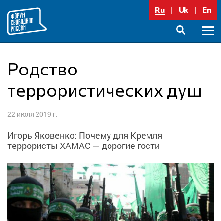
Перейти
Ru
Uk
En
к
содержимому
Осно
SEARCH
меню
Родство
террористических душ
22 июля 2019 г.
Игорь Яковенко: Почему для Кремля
террористы ХАМАС — дорогие гости