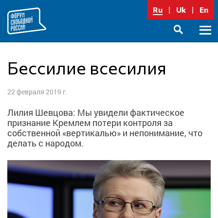
Перейти
Ru
Uk
En
к
содержимому
Осно
SEARCH
меню
Бессилие всесилия
22 февраля 2019 г.
Лилия Шевцова: Мы увидели фактическое
признание Кремлем потери контроля за
собственной «вертикалью» и непонимание, что
делать с народом.