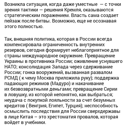
Возникла ситуация, когда даже уместные — с точки
зрения тактики — решения Кремля, оказываются
стратегическим поражением. Власть сама создает
пейзаж после битвы. Возможно, еще не осознавая
этого полностью.
Так, внешняя политика, которая в России всегда
компенсировала ограниченность внутренних
резервов, сегодня формирует неблагоприятное для
страны международное окружение. Превращение
Украины в противника России; оживление уснувшего
НАТО; консолидация Запада через сдерживание
России; гонка вооружений, вызванная развалом
РСМД ( к чему Москва приложила руку); поддержка
падающих режимов (Мадуро) и накачивание
их безвозвратными деньгами; превращение Сирии
в ловушку, из которой непонятно, как выбраться;
неудача с покупкой лояльности за счет безумных
кредитов ( Венгрия, Египет, Турция); неспособность
осмыслить последствия для России сверхдержавы
в лице Китая – это хрестоматия провалов, которая
войдет в учебники.