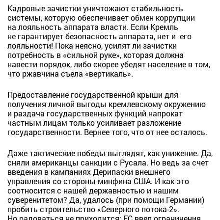
Кадровые зачистки уничтожают стабильность
системы, которую обеспечивает обмен коррупции
на лояльность аппарата власти. Если Кремль
не гарантирует безопасность аппарата, нет и его
лояльности! Пока неясно, усилят ли зачистки
потребность в «сильной руке», которая должна
навести порядок, либо скорее убедят население в том,
что ржавчина съела «вертикаль».
Предоставление государственной крыши для
получения личной выгоды кремлевскому окружению
и раздача государственных функций напрокат
частным лицам только усиливает разложение
государственности. Вернее того, что от нее осталось.
Даже тактические победы выглядят, как унижение. Да,
сняли американцы санкции с Русала. Но ведь за счет
введения в кампаниях Дерипаски внешнего
управления со стороны минфина США. И как это
соотносится с нашей державностью и нашим
суверенитетом? Да, удалось (при помощи Германии)
пробить строительство «Северного потока-2».
Но радоваться не приходится: ЕС ввел ограничения,