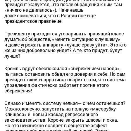
президент жалуется, что после обращения к ним там
«ничего не двигалось»). Начинаешь
даже сомневаться, что в России все еще
президентское правление!
Президенту приходится уговаривать правящий класс
думать об обществе, «менять ситуацию к лучшему»
и даже угрожать аппарату «лучше сразу уйти». Это кто
же из них добровольно уйдет? А те, кто придут, будут
лучше?
Кремль вдруг обеспокоился «сбережением народа»,
пытаясь остановить обвал его доверия к себе. Но сам
президентский «нарратив» говорит о том, что система
управления фактически работает против этого
сбережения!
Однако и менять систему нельзя— с чем останешься?
Можно, конечно, запустить на полную «мясорубку
Клишаса» и новый каскад репрессивного
законодательства. Короче, закрыть шлюзы и окна.
Но это неизбежно создает в обществе эффект
кипящего чайника с закрытой крышкой. Закон