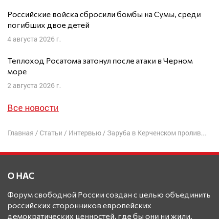
Российские войска сбросили бомбы на Сумы, среди
погибших двое детей
4 августа 2026 г.
Теплоход Росатома затонул после атаки в Черном
море
2 августа 2026 г.
Все новости
Главная
/
Статьи
/
Интервью
/
Заруба в Керченском проливе: задумка или косяк Путина?
О НАС
Форум свободной России создан с целью объединить
российских сторонников европейских
демократических ценностей, где бы они ни жили.