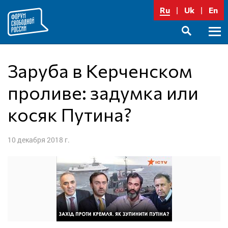
Перейти
Ru
Uk
En
к
содержимому
Осно
SEARCH
меню
Заруба в Керченском
проливе: задумка или
косяк Путина?
10 декабря 2018 г.