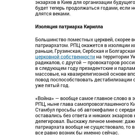
экзархов в Киев для организации будущего
будет теперь продолжаться годами, если 
длятся веками.
Изоляция патриарха Кирилла
Большинство поместных церквей, скорее вс
патриархатом. РПЦ окажется в изоляции ил
раньше, Грузинская, Сербская и Болгарска
церковной собственности
на территории Ук
радикалов, с другой — провокаторов росс
в следующем году президентские и парлам
массовые, на квазирелигиозной основе вп
повод поспособствовать дестабилизации об
уже пятый год.
«Война» — вообще самое главное слово в
РПЦ, ныне глава самопровозглашенного Ки
Стамбул просьбы об автокефалии с середи
оставались без ответа и никаких экзархов
делегировал. Выскажу личное мнение: даж
патриархата вообще не существовало, то 
все равно возник бы именно сейчас.