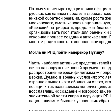
Потому что четыре года риторики официал
русских как едином народе» и «гражданско
никакой обратной реакции, кроме роста ж
московского, иметь «свою» национальную, 
«Киевский патриархат», продолжит благос
организовывать госпитали для раненых и
ускорила процесс создания автокефалии. Г
многом родил константинопольское предл
Могла ли РПЦ пойти наперекор Путину?
Часть наиболее активных представителей
взяла на вооружение новый аргумент: соз
распространение ереси филетизма — попро
церкви. Думаю, в военных условиях это яв
странно слышать эти обвинения от тех, кт
позициях так называемых «ополченцев», з
восславлявших создание «Новороссии». И
значительной части клира и верующих РПЦ
национализмом бывших украинских «брать