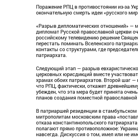
Поражение РПЦ в противостоянии из-за Ук
окончательную смерть идеи «русского мира
«Разрыв дипломатических отношений» — м
дипломат Русской православной церкви о
российскому телевидению решение Священ
перестать поминать Вселенского патриарх
контакты со структурами, где председате
патриархата.
Следующий этап — разрыв евхаристическог
церковных юрисдикций вместе участвоват
храмах обоих патриархатов. Второй шаг — 
что РПЦ, фактически, откажет древнейшем
убежден, что эта мера будет принята очен
планов создания поместной православной
В патриаршей резиденции в стамбульском 
митрополитам московским права «поставля
отказа константинопольского патриархата
полагают прямо противоположное: Украин
навсегда. Дискуссия о том, имел или не и