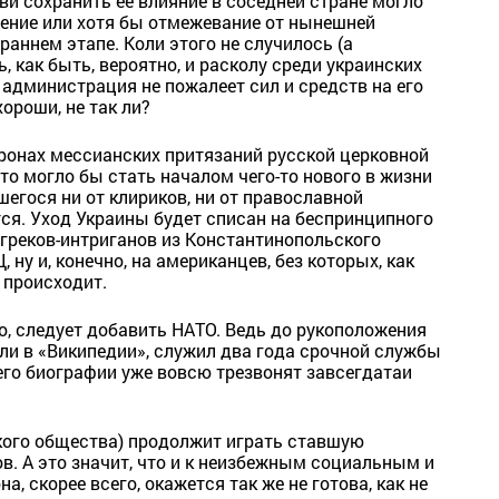
и сохранить ее влияние в соседней стране могло
ение или хотя бы отмежевание от нынешней
раннем этапе. Коли этого не случилось (а
ь, как быть, вероятно, и расколу среди украинских
 администрация не пожалеет сил и средств на его
ороши, не так ли?
ронах мессианских притязаний русской церковной
это могло бы стать началом чего-то нового в жизни
шегося ни от клириков, ни от православной
тся. Уход Украины будет списан на беспринципного
 греков-интриганов из Константинопольского
ну и, конечно, на американцев, без которых, как
 происходит.
о, следует добавить НАТО. Ведь до рукоположения
ли в «Википедии», служил два года срочной службы
его биографии уже вовсю трезвонят завсегдатаи
кого общества) продолжит играть ставшую
. А это значит, что и к неизбежным социальным и
, скорее всего, окажется так же не готова, как не