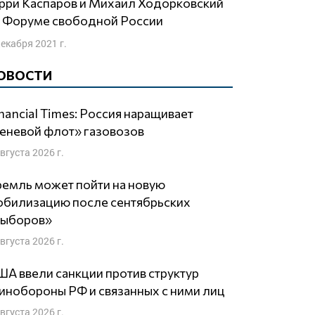
а Форуме свободной России
декабря 2021 г.
ОВОСТИ
nancial Times: Россия наращивает
еневой флот» газовозов
августа 2026 г.
емль может пойти на новую
обилизацию после сентябрьских
выборов»
августа 2026 г.
А ввели санкции против структур
нобороны РФ и связанных с ними лиц
августа 2026 г.