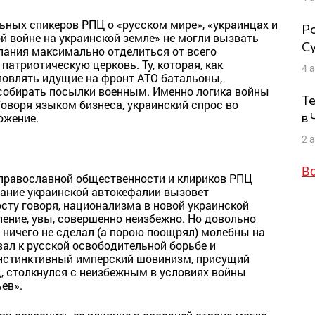
ьных спикеров РПЦ о «русском мире», «украинцах и
Ро
й войне на украинской земле» не могли вызвать
Су
елания максимально отделиться от всего
патриотическую церковь. Ту, которая, как
4 
ловлять идущие на фронт АТО батальоны,
 собирать посылки военным. Именно логика войны
Те
оворя языком бизнеса, украинский спрос во
в
ожение.
2 
В
 православной общественности и клириков РПЦ
дание украинской автокефалии вызовет
сту говоря, национализма в новой украинской
ление, увы, совершенно неизбежно. Но довольно
о ничего не сделал (а порою поощрял) молебны на
вал к русской освободительной борьбе и
нстинктивный имперский шовинизм, присущий
, столкнулся с неизбежным в условиях войны
ев».