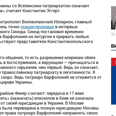
раины со Вселенским патриархатом означает
», считает Константин Эггерт.
итрополит Волоколамский Илларион, главный
чень точно
охарактеризовал
в интервью
ного Синода. Синод постановил временно
25
а Варфоломея на литургии и прервать любые
льствуют представители Константинопольского
В
о общения, то есть разрешения клирикам обеих
ь в богослужениях, а верующим — причащаться в
намного серьезнее, чем первый. Ведь он означает,
у православному патриархату в легитимности. Я
ь скоро. Ведь патриарх Варфоломей не откажется от
 церкви Украины.
районе Фенер считают: передача в 17 веке
ть» (назначать) епископов в Киев не означала
 от своей юрисдикции в Украине. В Москве
а была переведена в полную юрисдикцию Москвы
мел права патриарх Варфоломей направлять своих