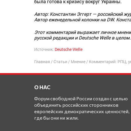
была готова к кризису вокруг Украины.
Автор: Константин Эггерт — российский ж
Автор еженедельной колонки на DW. Конста
Этот комментарий выражает личное мнение
русской редакции и Deutsche Welle в целом.
Источник:
Deutsche Welle
Главная
/
Статьи
/
Мнение
/
Комментарий: РПЦ, у
О НАС
Форум свободной России создан с целью
объединить российских сторонников
европейских демократических ценностей,
где бы они ни жили.