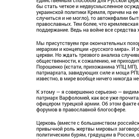
Единственным способом для Русской церкв
бы стать четкое и недвусмысленное осужд
украинской политики Кремля, причем на ее 
случиться и не могло), то автокефалии быт
православных. Тем более, что кремлевская
поддержание. Ведь на войне все средства х
Мы присутствуем при окончательных похо
иерархии и концепции «русского мира». И 
церкви. Но ждать трезвого анализа случив
общественности, к сожалению, не приходи
Порошенко (кстати, прихожанина УПЦ МП),
патриархата, завидующих силе и мощи РПЦ, 
известно, в мире вообще ничего никогда не
К этому — я совершенно серьезно — видим
патриарх Варфоломей, как все уже прочита
офицером турецкой армии. Об этом факте 
форумов в православной блогосфере.
Церковь (вместе с большинством российс
привычной роль жертвы мировых заговоров
политическим бурям, грядущим в России, она