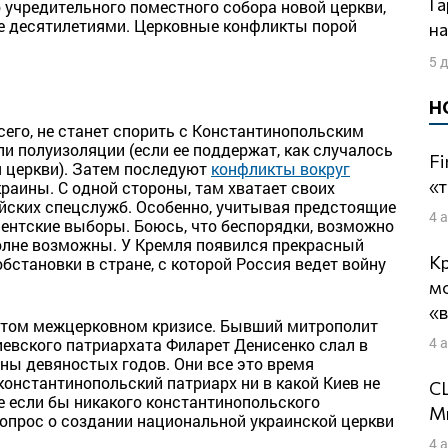
Гарри Каспаров и Михаил Ходорковский
 учредительного поместного собора новой церкви,
не десятилетиями. Церковные конфликты порой
н
5 
Н
его, не станет спорить с Константинопольским
и полуизоляции (если ее поддержат, как случалось
Fi
я церкви). Затем последуют
конфликты вокруг
«т
раины. С одной стороны, там хватает своих
ийских спецслужб. Особенно, учитывая предстоящие
4 
ентские выборы. Боюсь, что беспорядки, возможно
олне возможны. У Кремля появился прекрасный
Кр
становки в стране, с которой Россия ведет войну
м
«
 этом межцерковном кризисе. Бывший митрополит
4 
евского патриархата Филарет Денисенко слал в
ны девяностых годов. Они все это время
 константинопольский патриарх ни в какой Киев не
СШ
е если бы никакого константинопольского
Ми
вопрос о создании национальной украинской церкви
4 