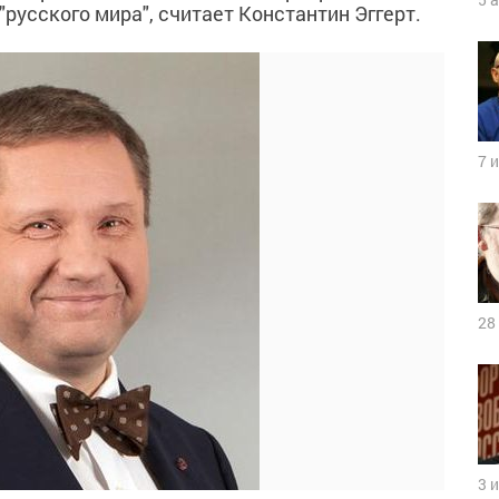
русского мира", считает Константин Эггерт.
7 
28
3 