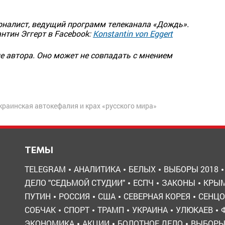
урналист, ведущий программ телеканала «Дождь».
нтин Эггерт в Facebook:
Konstantin von Eggert
 автора. Оно может не совпадать с мнением
краинcкая автокефалия и крах «русского мира»
ТЕМЫ
TELEGRAM
АНАЛИТИКА
БЕЛЫХ
ВЫБОРЫ 2018
ДЕЛО "СЕДЬМОЙ СТУДИИ"
ЕСПЧ
ЗАКОНЫ
КРЫ
ПУТИН
РОССИЯ
США
СЕВЕРНАЯ КОРЕЯ
СЕНЦО
СОБЧАК
СПОРТ
ТРАМП
УКРАИНА
УЛЮКАЕВ
ЭКОНОМИКА
АКЦИИ
БОЛОТНОЕ ДЕЛО
ВЫБОР