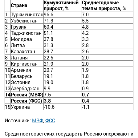
Кумулятивный
Среднегодовые
Страна
прирост, %
темпы прироста, %
1
Туркменистан
96.6
7.0
2
Узбекистан
71.3
5.5
3
Грузия
60.4
4.8
4
Таджикистан
51.1
4.2
5
Молдова
37.8
3.3
6
Литва
31.3
2.8
7
Казахстан
28.7
2.6
8
Латвия
22.5
2.0
9
Киргизстан
21.9
2.0
10
Армения
20.7
1.9
11
Беларусь
19.1
1.8
12
Эстония
19.0
1.8
13
Азербаджан
9.9
0.9
14
Россия (МВФ)
7.5
0.7
Россия (ФСС)
3.8
0.4
15
Украина
-10.6
-1.1
Источники:
МВФ
,
ФСС
.
Среди постсоветских государств Россию опережают и