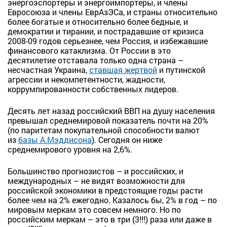
энергоэспортеры и энергоимпортеры, и члены
Евросоюза и члены ЕврАзЭСа, и страны относительно
более богатые и относительно более бедные, и
демократии и тирании, и пострадавшие от кризиса
2008-09 годов серьезнее, чем Россия, и избежавшие
финансового катаклизма. От России в это
десятилетие отставала только одна страна –
несчастная Украина,
ставшая жертвой
и путинской
агрессии и некомпетентности, жадности,
коррумпированности собственных лидеров.
Десять лет назад российский ВВП на душу населения
превышал среднемировой показатель почти на 20%
(по паритетам покупательной способности валют
из
базы А.Мэддисона
). Сегодня он ниже
среднемирового уровня на 2,6%.
Большинство прогнозистов – и российских, и
международных – не видят возможности для
российской экономики в предстоящие годы расти
более чем на 2% ежегодно. Казалось бы, 2% в год – по
мировым меркам это совсем немного. Но по
российским меркам – это в три (3!!!) раза или даже в