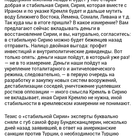
добрая и стабильная Сирия, Сирия, которая вместе с
Ираном и по указке Кремля будет и дальше мутить
воду Ближнего Востока, Йемена, Сомали, Ливана и т.д.
Так куда мы в итоге пришли? В какое измерение? Вам
предлагают сейчас вкладывать деньги в
восстановление Сирии, и вы, натурально, согласитесь:
в стабильную Сирию можно будет беженцев назад
отправить. Налицо двойная выгода: профит
инвестиций и внутриполитические дивиденды. Вот
только опять: деньги наши пойдут, в который уже раз!
— не в то измерение. Деньги наши пойдут на
укрепление тоталитарного и античеловеческого
режима, следовательно, — в первую очередь на
разработку и закупку новых систем вооружений,
дестабилизации соседей, уничтожение уцелевших
ростков оппозиции — иного смысла Кремль в Сирию
не вкладывает, иная Сирия Кремлю не нужна, иной
стабильности в кремлевском измерении не понимают.
Тезис о «стабильной Сирии» эксперты буквально
сняли с губ самой фрау Бундесканцлерин, несколько
дней назад заявившей, в ответ на американские
санкции против Турции, о необходимости Турцию