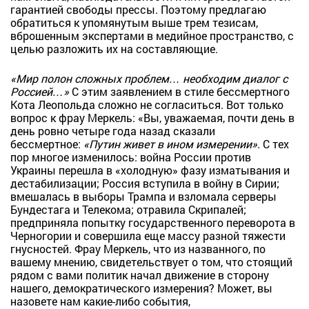
гарантией свободы прессы. Поэтому предлагаю
обратиться к упомянутым выше трем тезисам,
вброшенным экспертами в медийное пространство, с
целью разложить их на составляющие.
«Мир полон сложных проблем… необходим диалог с
Россией…»
С этим заявлением в стиле бессмертного
Кота Леопольда сложно не согласиться. Вот только
вопрос к фрау Меркель: «Вы, уважаемая, почти день в
день ровно четыре года назад сказали
бессмертное:
«Путин живет в ином измерении»
. С тех
пор многое изменилось: война России против
Украины перешла в «холодную» фазу изматывания и
дестабилизации; Россия вступила в войну в Сирии;
вмешалась в выборы Трампа и взломала серверы
Бундестага и Телекома; отравила Скрипалей;
предприняла попытку государственного переворота в
Черногории и совершила еще массу разной тяжести
гнусностей. Фрау Меркель, что из названного, по
вашему мнению, свидетельствует о том, что стоящий
рядом с вами политик начал движение в сторону
нашего, демократического измерения? Может, вы
назовете нам какие-либо события,