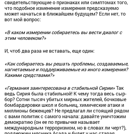
свидетельствующие о признаках или симптомах того,
что подобное изменение измерения предсказуемо
может начаться в ближайшем будущем? Если нет, то
вот мой вопрос:
«В каком измерении собираетесь вы вести диалог с
этим человеком?»
И, чтоб два раза не вставать, еще один:
«Как собираетесь вы решать проблемы, создаваемые,
нагнетаемые и поддерживаемые из иного измерения?
Какими средствами?»
«Германия заинтересована в стабильной Сирии»
Так
ведь Сирия была стабильной! К чему тогда весь сыр-
бор? Сотни тысяч убитых мирных жителей, бочковые
бомбардировки школ и больниц, химические атаки и
миллионы беженцев? Не предлагал ли стоящий рядом
с вами политик с самого начала: давайте уничтожим
демократию (он ее по привычке называет
международным терроризмом, но в словах ли черт?),
поддержим мясника Асада и будет у нас старая