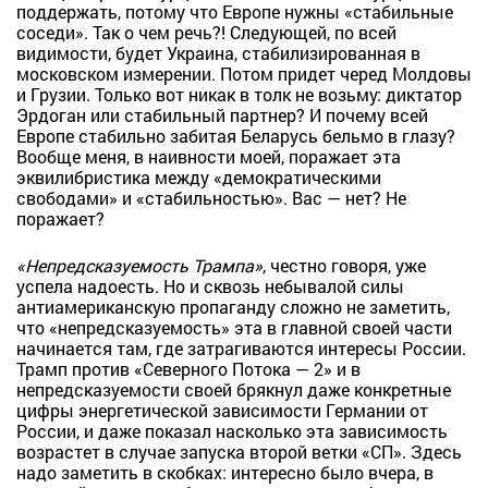
поддержать, потому что Европе нужны «стабильные
соседи». Так о чем речь?! Следующей, по всей
видимости, будет Украина, стабилизированная в
московском измерении. Потом придет черед Молдовы
и Грузии. Только вот никак в толк не возьму: диктатор
Эрдоган или стабильный партнер? И почему всей
Европе стабильно забитая Беларусь бельмо в глазу?
Вообще меня, в наивности моей, поражает эта
эквилибристика между «демократическими
свободами» и «стабильностью». Вас — нет? Не
поражает?
«Непредсказуемость Трампа»
, честно говоря, уже
успела надоесть. Но и сквозь небывалой силы
антиамериканскую пропаганду сложно не заметить,
что «непредсказуемость» эта в главной своей части
начинается там, где затрагиваются интересы России.
Трамп против «Северного Потока — 2» и в
непредсказуемости своей брякнул даже конкретные
цифры энергетической зависимости Германии от
России, и даже показал насколько эта зависимость
возрастет в случае запуска второй ветки «СП». Здесь
надо заметить в скобках: интересно было вчера, в