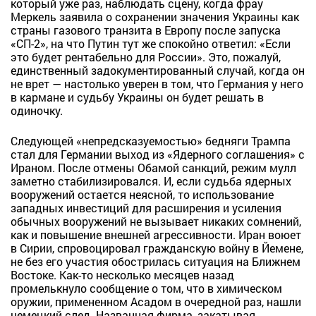
который уже раз, наблюдать сцену, когда фрау
Меркель заявила о сохранении значения Украины как
страны газового транзита в Европу после запуска
«СП-2», на что Путин тут же спокойно ответил: «Если
это будет рентабельно для России». Это, пожалуй,
единственный задокументированный случай, когда он
не врет — настолько уверен в том, что Германия у него
в кармане и судьбу Украины он будет решать в
одиночку.
Следующей «непредсказуемостью» бедняги Трампа
стал для Германии выход из «Ядерного соглашения» с
Ираном. После отмены Обамой санкций, режим мулл
заметно стабилизировался. И, если судьба ядерных
вооружений остается неясной, то использование
западных инвестиций для расширения и усиления
обычных вооружений не вызывает никаких сомнений,
как и повышение внешней агрессивности. Иран воюет
в Сирии, спровоцировал гражданскую войну в Йемене,
не без его участия обострилась ситуация на Ближнем
Востоке. Как-то несколько месяцев назад
промелькнуло сообщение о том, что в химическом
оружии, примененном Асадом в очередной раз, нашли
немецкий след. Названная фирма, закатывая