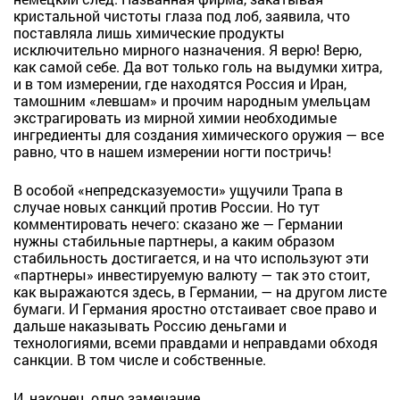
кристальной чистоты глаза под лоб, заявила, что
поставляла лишь химические продукты
исключительно мирного назначения. Я верю! Верю,
как самой себе. Да вот только голь на выдумки хитра,
и в том измерении, где находятся Россия и Иран,
тамошним «левшам» и прочим народным умельцам
экстрагировать из мирной химии необходимые
ингредиенты для создания химического оружия — все
равно, что в нашем измерении ногти постричь!
В особой «непредсказуемости» ущучили Трапа в
случае новых санкций против России. Но тут
комментировать нечего: сказано же — Германии
нужны стабильные партнеры, а каким образом
стабильность достигается, и на что используют эти
«партнеры» инвестируемую валюту — так это стоит,
как выражаются здесь, в Германии, — на другом листе
бумаги. И Германия яростно отстаивает свое право и
дальше наказывать Россию деньгами и
технологиями, всеми правдами и неправдами обходя
санкции. В том числе и собственные.
И, наконец, одно замечание.