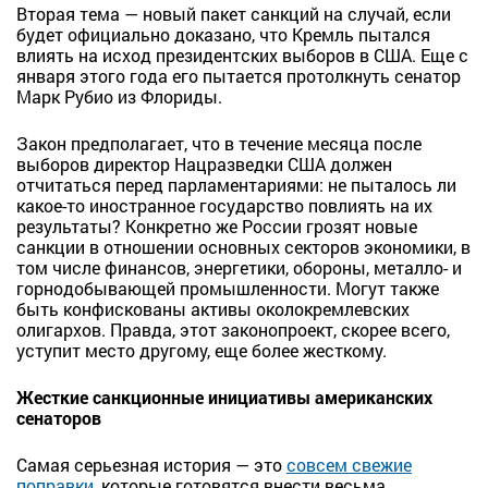
Вторая тема — новый пакет санкций на случай, если
будет официально доказано, что Кремль пытался
влиять на исход президентских выборов в США. Еще с
января этого года его пытается протолкнуть сенатор
Марк Рубио из Флориды.
Закон предполагает, что в течение месяца после
выборов директор Нацразведки США должен
отчитаться перед парламентариями: не пыталось ли
какое-то иностранное государство повлиять на их
результаты? Конкретно же России грозят новые
санкции в отношении основных секторов экономики, в
том числе финансов, энергетики, обороны, металло- и
горнодобывающей промышленности. Могут также
быть конфискованы активы околокремлевских
олигархов. Правда, этот законопроект, скорее всего,
уступит место другому, еще более жесткому.
Жесткие санкционные инициативы американских
сенаторов
Самая серьезная история — это
совсем свежие
поправки
, которые готовятся внести весьма