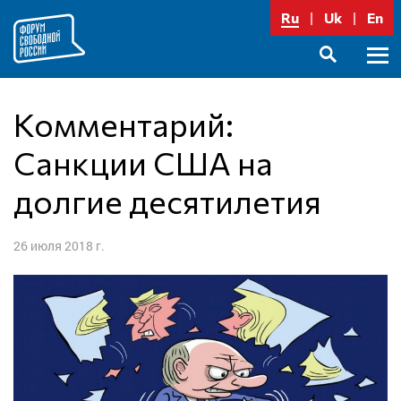
Перейти
Ru
Uk
En
к
содержимому
Осно
SEARCH
меню
Комментарий:
Санкции США на
долгие десятилетия
26 июля 2018 г.