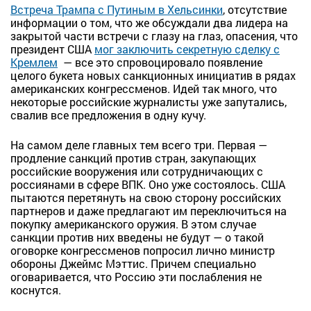
Встреча Трампа с Путиным в Хельсинки
, отсутствие
информации о том, что же обсуждали два лидера на
закрытой части встречи с глазу на глаз, опасения, что
президент США
мог заключить секретную сделку с
Кремлем
— все это спровоцировало появление
целого букета новых санкционных инициатив в рядах
американских конгрессменов. Идей так много, что
некоторые российские журналисты уже запутались,
свалив все предложения в одну кучу.
На самом деле главных тем всего три. Первая —
продление санкций против стран, закупающих
российские вооружения или сотрудничающих с
россиянами в сфере ВПК. Оно уже состоялось. США
пытаются перетянуть на свою сторону российских
партнеров и даже предлагают им переключиться на
покупку американского оружия. В этом случае
санкции против них введены не будут — о такой
оговорке конгрессменов попросил лично министр
обороны Джеймс Мэттис. Причем специально
оговаривается, что Россию эти послабления не
коснутся.