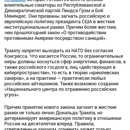
влиятельные сенаторы из Республиканской и
Демократической партий Линдси Грэм и Боб
Менендес. Они призваны загнать российскую и
европейскую политику президента США в жесткие
институциональные рамки. Причем более жесткие,
чем прошлогодний закон «О противодействии
противникам Америки посредством санкций».
Трампу запретят выходить из НАТО без согласия
Конгресса. Что касается России, то ограничительные
меры должны коснуться сфер энергетики, финансов, а
также российского госдолга, лиц «действующих в
киберпространстве», то есть в теории «кремлевских
хакеров», а на практике — практически любых
российских айтишников. Также возможно создание
«Национального центра по отражению российских
угроз».
Причем принятие нового закона загонит в жесткие
рамки не только лично Дональда Трампа, но
детерминирует американскую политику в отношении
России на десятилетия вперед. Правила,
утвержденные законом, отменить может только