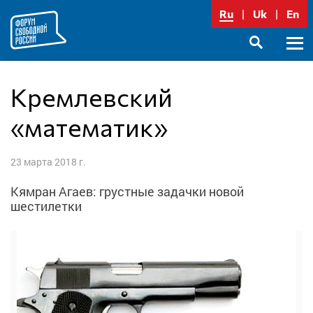
Перейти
Ru
Uk
En
к
содержимому
Осно
SEARCH
меню
Кремлевский
«математик»
23 марта 2018 г.
Кямран Агаев: грустные задачки новой
шестилетки