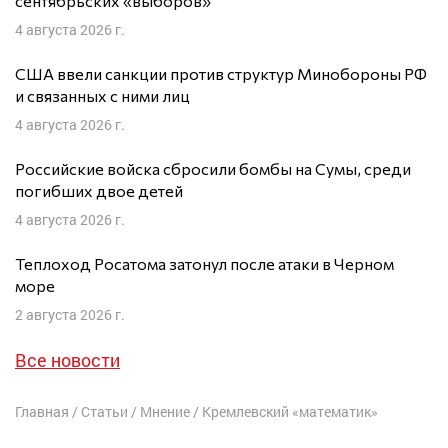
сентябрьских «выборов»
4 августа 2026 г.
США ввели санкции против структур Минобороны РФ
и связанных с ними лиц
4 августа 2026 г.
Российские войска сбросили бомбы на Сумы, среди
погибших двое детей
4 августа 2026 г.
Теплоход Росатома затонул после атаки в Черном
море
2 августа 2026 г.
Все новости
Главная
/
Статьи
/
Мнение
/
Кремлевский «математик»