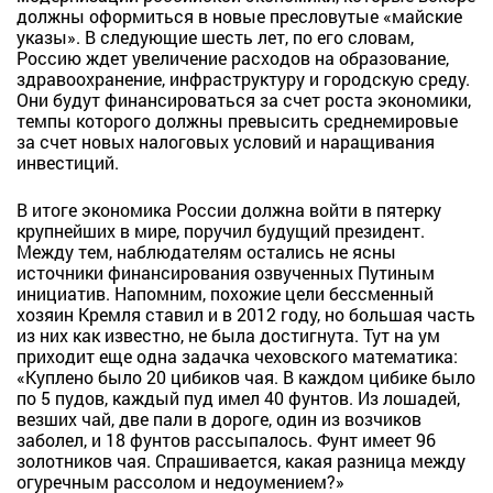
должны оформиться в новые пресловутые «майские
указы». В следующие шесть лет, по его словам,
Россию ждет увеличение расходов на образование,
здравоохранение, инфраструктуру и городскую среду.
Они будут финансироваться за счет роста экономики,
темпы которого должны превысить среднемировые
за счет новых налоговых условий и наращивания
инвестиций.
В итоге экономика России должна войти в пятерку
крупнейших в мире, поручил будущий президент.
Между тем, наблюдателям остались не ясны
источники финансирования озвученных Путиным
инициатив. Напомним, похожие цели бессменный
хозяин Кремля ставил и в 2012 году, но большая часть
из них как известно, не была достигнута. Тут на ум
приходит еще одна задачка чеховского математика:
«Куплено было 20 цибиков чая. В каждом цибике было
по 5 пудов, каждый пуд имел 40 фунтов. Из лошадей,
везших чай, две пали в дороге, один из возчиков
заболел, и 18 фунтов рассыпалось. Фунт имеет 96
золотников чая. Спрашивается, какая разница между
огуречным рассолом и недоумением?»