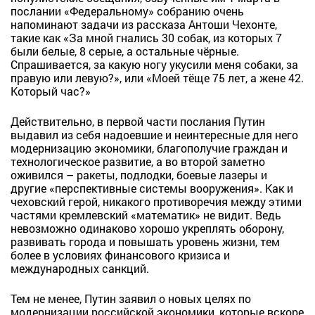
послании «Федеральному» собранию очень
напоминают задачи из рассказа Антоши Чехонте,
такие как «За мной гнались 30 собак, из которых 7
были белые, 8 серые, а остальные чёрные.
Спрашивается, за какую ногу укусили меня собаки, за
правую или левую?», или «Моей тёще 75 лет, а жене 42.
Который час?»
Действительно, в первой части послания Путин
выдавил из себя надоевшие и неинтересные для него
модернизацию экономики, благополучие граждан и
технологическое развитие, а во второй заметно
оживился – ракеты, подлодки, боевые лазеры и
другие «перспективные системы вооружения». Как и
чеховский герой, никакого противоречия между этими
частями кремлевский «математик» не видит. Ведь
невозможно одинаково хорошо укреплять оборону,
развивать города и повышать уровень жизни, тем
более в условиях финансового кризиса и
международных санкций.
Тем не менее, Путин заявил о новых целях по
модернизации российской экономики, которые вскоре